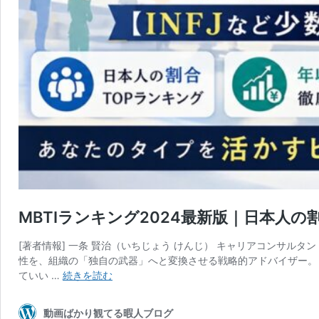
MBTIランキング2024最新版｜日本人
[著者情報] 一条 賢治（いちじょう けんじ） キャリアコンサルタ
性を、組織の「独自の武器」へと変換させる戦略的アドバイザー。 
MBTI
ていい …
続きを読む
ラ
ン
動画ばかり観てる暇人ブログ