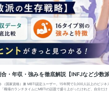
の割合・年収・強みを徹底解説【INFJなど少数
ント（国家資格）兼 MBTI認定ユーザー。15年間で3,000人以上の
「職場のランチタイムにMBTIの話題で盛り上がったけれど、自分だけ