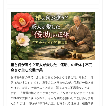
椿と何が違う？茶人が愛した「侘助」の正体｜不完
全さが生む究極の美
お稽古の床の間で、ふと目に留まる小さく可憐な花。それが「侘
助（わびすけ）」です。 派手さはありませんが、侘助が一輪ある
だけで、茶室の空気がふっと静まり返るような不思議な力があり
ます。 「普通の椿とどこが違うの？」 「なぜこれほどまでに茶道
の世界で大切にされるの？」 そんな疑問を抱いたことはありませ
んか？ 実は、侘助が「茶花の女王」と称される理由は、植物学的