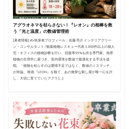
アグラオネマを枯らさない！『レオン』の相棒を救
う「光と温度」の数値管理術
[著者情報] ✍️ 執筆者プロフィール：佐藤 亮介 インテリアグリー
ン・コンサルタント / 観葉植物レスキュー代表 1,000件以上の個人
宅・オフィスの植物診断を行い、回復率95%を誇る専門家。熱帯
植物の生理学に基づき、室内環境を数値で最適化する手法を提
唱。「植物を枯らすのは愛情不足ではなく、数値のミスマッチ」
が持論。 映画『LEON』を観て、あの無骨な殺し屋が唯一心を許
し、大切に育てていたアグラ […]