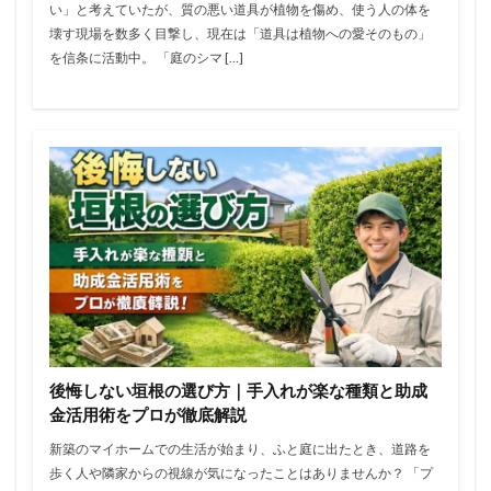
い」と考えていたが、質の悪い道具が植物を傷め、使う人の体を
壊す現場を数多く目撃し、現在は「道具は植物への愛そのもの」
を信条に活動中。 「庭のシマ […]
後悔しない垣根の選び方｜手入れが楽な種類と助成
金活用術をプロが徹底解説
新築のマイホームでの生活が始まり、ふと庭に出たとき、道路を
歩く人や隣家からの視線が気になったことはありませんか？ 「プ