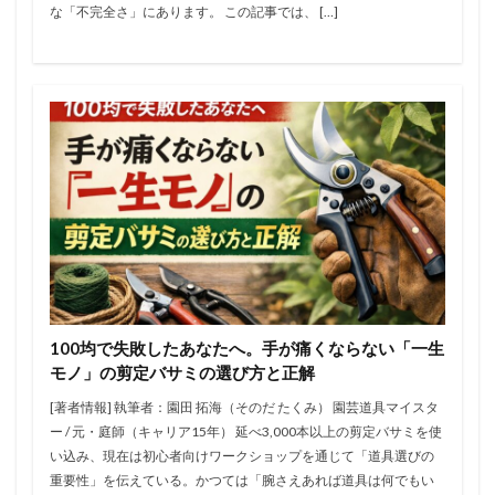
な「不完全さ」にあります。 この記事では、 […]
100均で失敗したあなたへ。手が痛くならない「一生
モノ」の剪定バサミの選び方と正解
[著者情報] 執筆者：園田 拓海（そのだ たくみ） 園芸道具マイスタ
ー / 元・庭師（キャリア15年） 延べ3,000本以上の剪定バサミを使
い込み、現在は初心者向けワークショップを通じて「道具選びの
重要性」を伝えている。かつては「腕さえあれば道具は何でもい