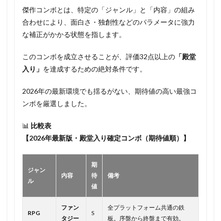
傑作コンボとは、特定の「ジャンル」と「内容」の組み
合わせにより、面白さ・独創性などのパラメータに強力
な補正がかかる状態を指します。
このコンボを成立させることが、評価32点以上の
「殿堂
入り」
を達成するための絶対条件です。
2026年の最新環境でも揺るがない、期待値の高い最強コ
ンボを厳選しました。
📊
比較表
【2026年最新版・殿堂入り確定コンボ（期待値順）】
期
ジャン
内容
待
備考
ル
値
ファン
全プラットフォーム共通の鉄
RPG
S
タジー
板。序盤から終盤まで有効。