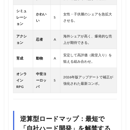
シミュ
かわい
女性・子供層のシェアを急拡大
レーシ
S
い
させる。
ョン
アクシ
海外シェアが高く、爆発的な売
忍者
A
ョン
上が期待できる。
安定して高評価（殿堂入り）を
育成
動物
A
狙える組み合わせ。
オンラ
中世ヨ
2026年版アップデートで補正が
イン
ーロッ
S
強化された最新コンボ。
RPG
パ
逆算型ロードマップ：最短で
「自社ハード開発」を解禁する