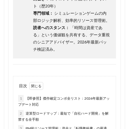
ト（歴20年）
専門領域：
シミュレーションゲームの内
部ロジック解析、効率的リソース管理術。
読者へのスタンス：
「時間は資産であ
る」という価値観を共有する、データ重視
のシニアアドバイザー。2026年最新パッ
チ検証済み。
目次
1
【即参照】傑作確定コンボ全リスト：2026年最新アッ
プデート対応
2
逆算型ロードマップ：最短で「自社ハード開発」を解
禁する全手順
3
PM的リソース管理術：資金と「転職教科書」の最適