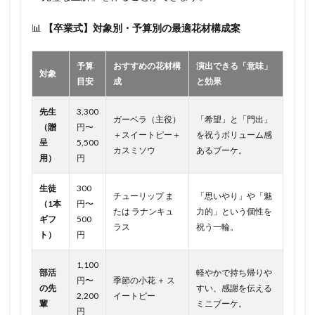
📊
【卒業式】対象別・予算別の最適花材構成案
予算
おすすめの花材構
演出できる「意味」
対象
目安
成
と効果
先生
3,300
ガーベラ（主役）
「希望」と「門出」
（贈
円〜
＋スイートピー＋
を祝うボリューム感
呈
5,500
カスミソウ
あるブーケ。
用）
円
生徒
300
チューリップ ま
「思いやり」や「魅
（1本
円〜
たは ラナンキュ
力的」という個性を
ギフ
500
ラス
祝う一輪。
ト）
円
1,100
部活
軽やかで持ち帰りや
円〜
季節の小花 ＋ ス
の先
すい、感謝を伝える
2,200
イートピー
輩
ミニブーケ。
円