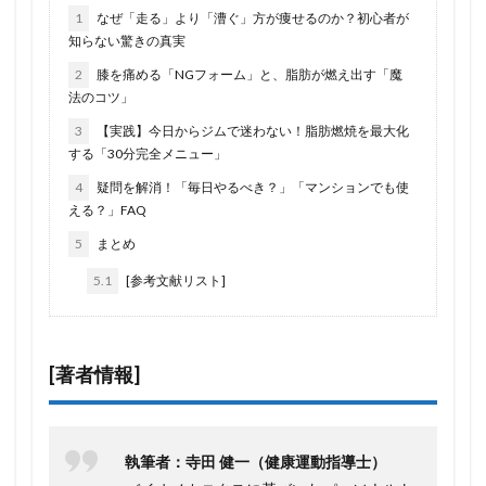
1
なぜ「走る」より「漕ぐ」方が痩せるのか？初心者が
知らない驚きの真実
2
膝を痛める「NGフォーム」と、脂肪が燃え出す「魔
法のコツ」
3
【実践】今日からジムで迷わない！脂肪燃焼を最大化
する「30分完全メニュー」
4
疑問を解消！「毎日やるべき？」「マンションでも使
える？」FAQ
5
まとめ
5.1
[参考文献リスト]
[著者情報]
執筆者：寺田 健一（健康運動指導士）