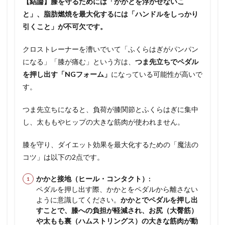
【結論】膝を守るためには「かかとを浮かせないこ
と」、脂肪燃焼を最大化するには「ハンドルをしっかり
引くこと」が不可欠です。
クロストレーナーを漕いでいて「ふくらはぎがパンパン
になる」「膝が痛む」という方は、
つま先立ちでペダル
を押し出す「NGフォーム」
になっている可能性が高いで
す。
つま先立ちになると、負荷が膝関節とふくらはぎに集中
し、太ももやヒップの大きな筋肉が使われません。
膝を守り、ダイエット効果を最大化するための「魔法の
コツ」は以下の2点です。
かかと接地（ヒール・コンタクト）:
ペダルを押し出す際、かかとをペダルから離さない
ように意識してください。
かかとでペダルを押し出
すことで、膝への負担が軽減され、お尻（大臀筋）
や太もも裏（ハムストリングス）の大きな筋肉が動