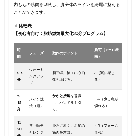
内ももの筋肉を刺激し、脚全体のラインを綺麗に整える
ことができます。
📊
比較表
【初心者向け：脂肪燃焼最大化30分プログラム】
時
負荷（1〜10段
フェーズ
動作のポイント
間
階）
ウォーミ
0-5
順回転。徐々に心拍
3（楽に感じ
ングアッ
分
数を上げる。
る）
プ
5-
かかと接地
を意識
メイン燃
5-6（少し息が
15
し、ハンドルを引
焼（順）
切れる）
分
く。
15-
逆回転チ
後ろに漕ぐ。お尻の
4-5（フォーム
20
ャレンジ
筋肉を意識。
重視）
分