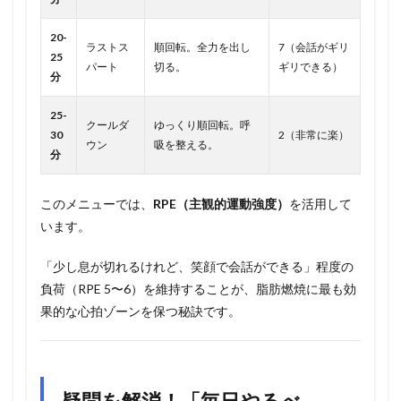
20-
ラストス
順回転。全力を出し
7（会話がギリ
25
パート
切る。
ギリできる）
分
25-
クールダ
ゆっくり順回転。呼
30
2（非常に楽）
ウン
吸を整える。
分
このメニューでは、
RPE（主観的運動強度）
を活用して
います。
「少し息が切れるけれど、笑顔で会話ができる」程度の
負荷（RPE 5〜6）を維持することが、脂肪燃焼に最も効
果的な心拍ゾーンを保つ秘訣です。
疑問を解消！「毎日やるべ