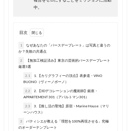
中。
目次
1
なぜあなたの「バースデープレート」は写真と違うの
か？失敗の共通点
2
【無加工検証済み】東京の芸術的バースデープレート
厳選5選
2.1
1. 【カリグラフィーの頂点】表参道・VINO
BUONO（ヴィーノボーノ）
2.2
2. 【3Dデコレーションの魔術師】銀座・
APPARTEMENT 301（アパルトマン301）
2.3
3. 【推し活の聖地】原宿・Marine House（マリ
ーンハウス）
3
パティシエが教える「理想を100%再現させる」究極
のオーダーテンプレート