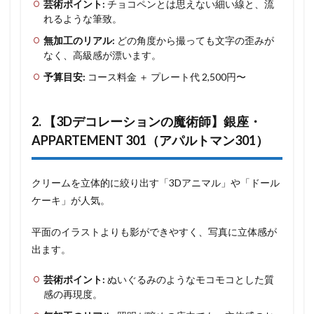
芸術ポイント:
チョコペンとは思えない細い線と、流
れるような筆致。
無加工のリアル:
どの角度から撮っても文字の歪みが
なく、高級感が漂います。
予算目安:
コース料金 ＋ プレート代 2,500円〜
2. 【3Dデコレーションの魔術師】銀座・
APPARTEMENT 301（アパルトマン301）
クリームを立体的に絞り出す「3Dアニマル」や「ドール
ケーキ」が人気。
平面のイラストよりも影ができやすく、写真に立体感が
出ます。
芸術ポイント:
ぬいぐるみのようなモコモコとした質
感の再現度。