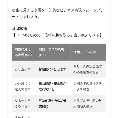
幼稚に見える表現を、知的なビジネス表現へとアップデ
ートしましょう。
📊
比較表
【
IT PMのための「信頼を勝ち取る」言い換えリスト】
幼稚に見え
知的・プロの表現
活用シーンの例
る表現 (NG)
(OK)
リリース判定会議で
とりあえず
暫定的に / ひとまず
の応急処置の報告
いい感じに
概ね順調 / 整合性が
定例会での進捗ステ
進んでます
取れている
ータス報告
なるべく早
可及的速やかに / 優
トラブル発生時の対
くやります
先的に
応期限の提示
多分大丈夫