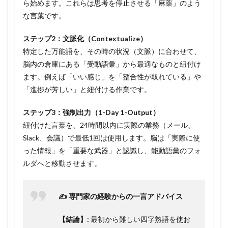
ら始めます。これらは思考を停止させる「麻薬」のよう
な言葉です。
ステップ2：文脈化（Contextualize）
特定した万能語を、その時の状況（文脈）に合わせて、
脳内の倉庫にある「受動語彙」から最適なものと紐付け
ます。例えば「いい感じ」を「整合性が取れている」や
「進捗が芳しい」と紐付ける作業です。
ステップ3：強制出力（1-Day 1-Output）
紐付けた言葉を、24時間以内に実際の業務（メール、
Slack、会議）で最低1回は使用します。脳は「実際に使
った情報」を「重要な武器」と認識し、能動語彙のフォ
ルダへと移動させます。
✍️ 専門家の経験からの一言アドバイス
【結論】:
最初から難しい四字熟語を使お