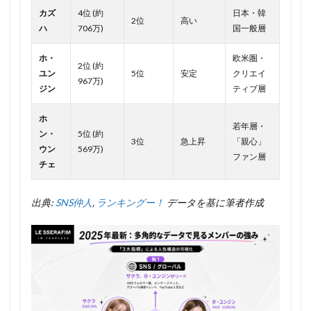
カズ
4位 (約
日本・韓
2位
高い
ハ
706万)
国一般層
ホ・
欧米圏・
2位 (約
ユン
5位
安定
クリエイ
967万)
ジン
ティブ層
ホ
若年層・
ン・
5位 (約
3位
急上昇
「親心」
ウン
569万)
ファン層
チェ
出典:
SNS仲人
,
ランキングー！
データを基に筆者作成