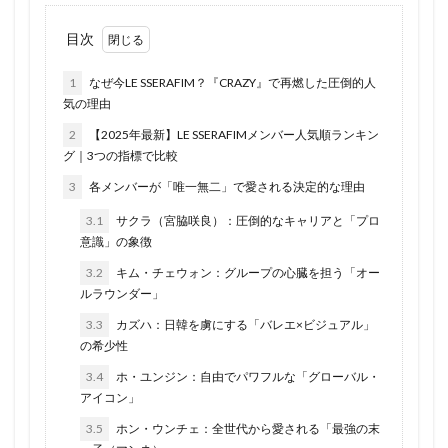
目次
1
なぜ今LE SSERAFIM？『CRAZY』で再燃した圧倒的人
気の理由
2
【2025年最新】LE SSERAFIMメンバー人気順ランキン
グ｜3つの指標で比較
3
各メンバーが「唯一無二」で愛される決定的な理由
3.1
サクラ（宮脇咲良）：圧倒的なキャリアと「プロ
意識」の象徴
3.2
キム・チェウォン：グループの心臓を担う「オー
ルラウンダー」
3.3
カズハ：日韓を虜にする「バレエ×ビジュアル」
の希少性
3.4
ホ・ユンジン：自由でパワフルな「グローバル・
アイコン」
3.5
ホン・ウンチェ：全世代から愛される「最強の末