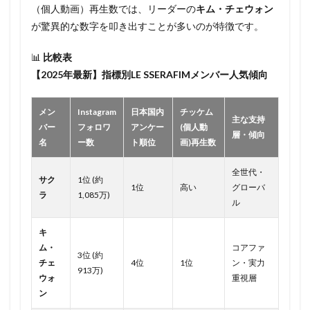
（個人動画）再生数では、リーダーの
キム・チェウォン
が驚異的な数字を叩き出すことが多いのが特徴です。
📊
比較表
【2025年最新】指標別LE SSERAFIMメンバー人気傾向
メン
Instagram
日本国内
チッケム
主な支持
バー
フォロワ
アンケー
(個人動
層・傾向
名
ー数
ト順位
画)再生数
全世代・
サク
1位 (約
1位
高い
グローバ
ラ
1,085万)
ル
キ
ム・
コアファ
3位 (約
チェ
4位
1位
ン・実力
913万)
ウォ
重視層
ン