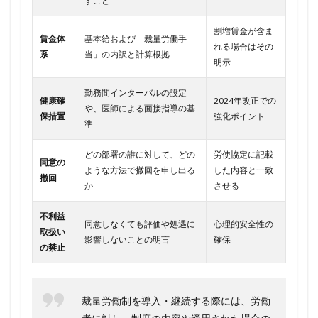
すこと
割増賃金が含ま
賃金体
基本給および「裁量労働手
れる場合はその
系
当」の内訳と計算根拠
明示
勤務間インターバルの設定
健康確
2024年改正での
や、医師による面接指導の基
保措置
強化ポイント
準
どの部署の誰に対して、どの
労使協定に記載
同意の
ような方法で撤回を申し出る
した内容と一致
撤回
か
させる
不利益
同意しなくても評価や処遇に
心理的安全性の
取扱い
影響しないことの明言
確保
の禁止
裁量労働制を導入・継続する際には、労働