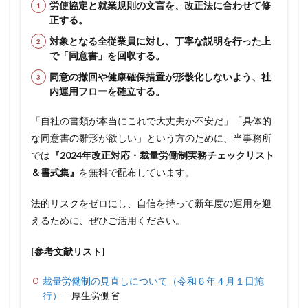
労使協定と就業規則の文言を、改正法に合わせて修
正する。
対象となる全従業員に対し、丁寧な説明を行った上
で「同意書」を回収する。
同意の撤回や健康確保措置が形骸化しないよう、社
内運用フローを確立する。
「自社の書類が本当にこれで大丈夫か不安だ」「具体的
な同意書の雛形が欲しい」という方のために、当事務所
では
『2024年改正対応・裁量労働制実務チェックリスト
＆書式集』
を無料で配布しています。
法的リスクをゼロにし、自信を持って新年度の運用を迎
えるために、ぜひご活用ください。
[参考文献リスト]
裁量労働制の見直しについて（令和６年４月１日施
行）
– 厚生労働省