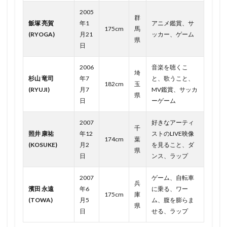
2005
群
飯塚 亮賀
年1
アニメ鑑賞、サ
175cm
馬
(RYOGA)
月21
ッカー、ゲーム
県
日
2006
音楽を聴くこ
埼
杉山 竜司
年7
と、歌うこと、
182cm
玉
(RYUJI)
月7
MV鑑賞、サッカ
県
日
ーゲーム
2007
好きなアーティ
千
照井 康祐
年12
ストのLIVE映像
174cm
葉
(KOSUKE)
月2
を見ること、ダ
県
日
ンス、ラップ
2007
ゲーム、自転車
兵
濱田 永遠
年6
に乗る、ワー
175cm
庫
(TOWA)
月5
ム、腹を膨らま
県
日
せる、ラップ