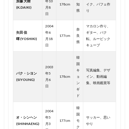
加藤 大樹
年10
178cm
知
イク、パフェ作
(K.DAIKI)
月8
県
り
日
2004
マカロン作り、
奈
矢田 佳
年6
ギター、バク
177cm
良
暉 (YOSHIKI)
月18
転、ルービック
県
日
キューブ
韓
国
2003
キ
写真編集、デザ
パク・シヨン
年5
178cm
ョ
イン、動画編
(SIYOUNG)
月6
ン
集、映画鑑賞等
日
ギ
ド
韓
2004
国
オ・シンヘン
年5
サッカー、思い
177cm
モ
(SHINHAENG)
月3
やり
ク