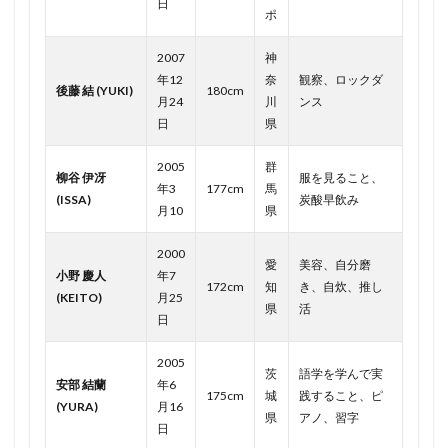
日
ポ
2007
神
年12
奈
観察、ロックダ
後藤 結 (YUKI)
180cm
月24
川
ンス
日
県
2005
群
柳谷 伊冴
服を見ること、
年3
177cm
馬
(ISSA)
炭酸早飲み
月10
県
2000
愛
美容、自分磨
小野 慶人
年7
172cm
知
き、自炊、推し
(KEITO)
月25
県
活
日
2005
茨
語学を学んで実
安部 結蘭
年6
175cm
城
践すること、ピ
(YURA)
月16
県
アノ、習字
日