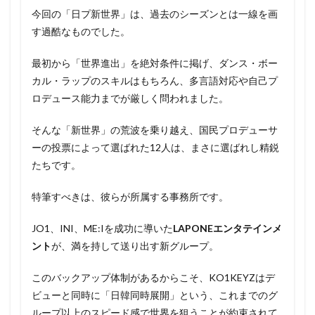
今回の「日プ新世界」は、過去のシーズンとは一線を画
す過酷なものでした。
最初から「世界進出」を絶対条件に掲げ、ダンス・ボー
カル・ラップのスキルはもちろん、多言語対応や自己プ
ロデュース能力までが厳しく問われました。
そんな「新世界」の荒波を乗り越え、国民プロデューサ
ーの投票によって選ばれた12人は、まさに選ばれし精鋭
たちです。
特筆すべきは、彼らが所属する事務所です。
JO1、INI、ME:Iを成功に導いた
LAPONEエンタテインメ
ント
が、満を持して送り出す新グループ。
このバックアップ体制があるからこそ、KO1KEYZはデ
ビューと同時に「日韓同時展開」という、これまでのグ
ループ以上のスピード感で世界を狙うことが約束されて