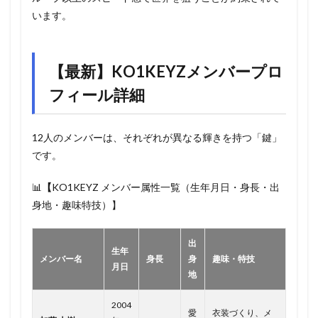
います。
【最新】KO1KEYZメンバープロ
フィール詳細
12人のメンバーは、それぞれが異なる輝きを持つ「鍵」
です。
📊
【
KO1KEYZ メンバー属性一覧（生年月日・身長・出
身地・趣味特技）】
出
生年
メンバー名
身長
身
趣味・特技
月日
地
2004
愛
衣装づくり、メ