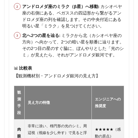
アンドロメダ座のミラク（β星）へ移動:
カシオペヤ
座の右側にある、ペガススの四辺形から繋がるアン
ドロメダ座の列を確認します。その中央付近にある
明るい星「ミラク」を見つけてください。
北へ2つの星を辿る:
ミラクから北（カシオペヤ座の
方向）へ向かって、2つの暗い星を順番に辿ります。
その2つ目の星のすぐ脇に、ぼんやりとした「光のシ
ミ」が見えたら、それがアンドロメダ銀河です。
📊
比較表
【
観測機材別・アンドロメダ銀河の見え方】
観
測
エンジニアへの
見え方の特徴
手
推奨度
段
非常に淡い、楕円形の光のシミ。周
肉
★★★★★（感
辺視（視線を少し外す）で見ると浮
眼
動の原点）