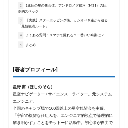
2
1兆個の星の集合体。アンドロメダ銀河（M31）の圧
倒的スペック
3
【実践】スターホッピング術。カシオペヤ座から辿る
「最短観測ルート」
4
よくある質問：スマホで撮れる？一番いい時期は？
5
まとめ
[著者プロフィール]
星野 宙（ほしの そら）
星空ナビゲーター / サイエンス・ライター。元システム
エンジニア。
全国のキャンプ場で100回以上の星空観望会を主催。
「宇宙の複雑な仕組みを、エンジニア的視点で論理的に
解き明かす」ことをモットーに活動中。初心者が自力で