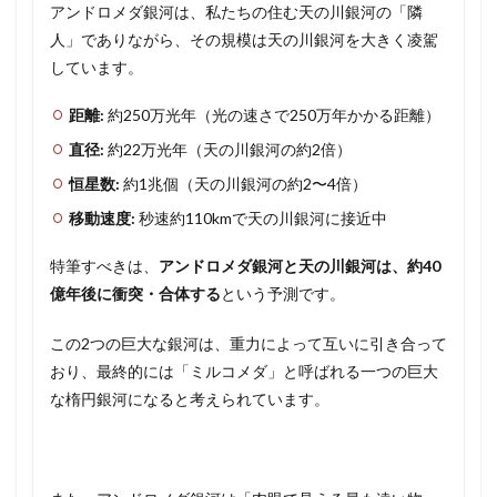
アンドロメダ銀河は、私たちの住む天の川銀河の「隣
人」でありながら、その規模は天の川銀河を大きく凌駕
しています。
距離:
約250万光年（光の速さで250万年かかる距離）
直径:
約22万光年（天の川銀河の約2倍）
恒星数:
約1兆個（天の川銀河の約2〜4倍）
移動速度:
秒速約110kmで天の川銀河に接近中
特筆すべきは、
アンドロメダ銀河と天の川銀河は、約40
億年後に衝突・合体する
という予測です。
この2つの巨大な銀河は、重力によって互いに引き合って
おり、最終的には「ミルコメダ」と呼ばれる一つの巨大
な楕円銀河になると考えられています。