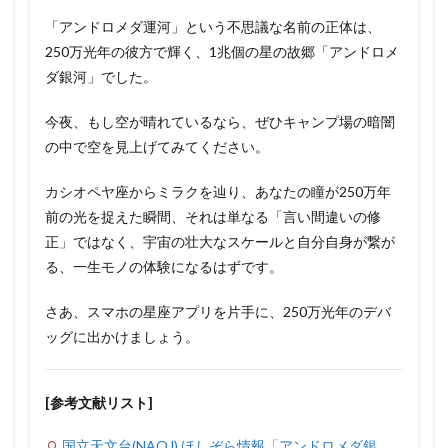
「アンドロメダ運河」という不思議な名前の正体は、
250万光年の彼方で輝く、1兆個の星の故郷「アンドロメ
ダ銀河」でした。
今夜、もし空が晴れているなら、ぜひキャンプ場の暗闇
の中で空を見上げてみてください。
カシオペヤ座からミラクを辿り、あなたの瞳が250万年
前の光を捉えた瞬間、それは単なる「言い間違いの修
正」ではなく、宇宙の壮大なスケールと自分自身が繋が
る、一生モノの体験になるはずです。
さあ、スマホの星座アプリを片手に、250万光年のデバ
ッグに出かけましょう。
[参考文献リスト]
国立天文台(NAOJ) ほしぞら情報「アンドロメダ銀