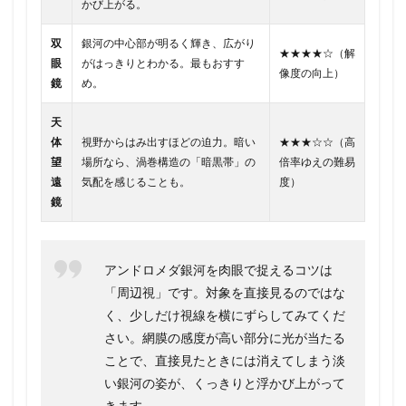
かび上がる。
双
銀河の中心部が明るく輝き、広がり
★★★★☆（解
眼
がはっきりとわかる。最もおすす
像度の向上）
鏡
め。
天
体
視野からはみ出すほどの迫力。暗い
★★★☆☆（高
望
場所なら、渦巻構造の「暗黒帯」の
倍率ゆえの難易
遠
気配を感じることも。
度）
鏡
アンドロメダ銀河を肉眼で捉えるコツは
「周辺視」です。対象を直接見るのではな
く、少しだけ視線を横にずらしてみてくだ
さい。網膜の感度が高い部分に光が当たる
ことで、直接見たときには消えてしまう淡
い銀河の姿が、くっきりと浮かび上がって
きます。