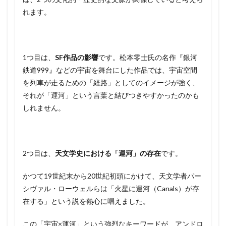
れます。
1つ目は、
SF作品の影響
です。松本零士氏の名作『銀河
鉄道999』などの宇宙を舞台にした作品では、宇宙空間
を列車が走るための「経路」としてのイメージが強く、
それが「運河」という言葉と結びつきやすかったのかも
しれません。
2つ目は、
天文学史における「運河」の存在
です。
かつて19世紀末から20世紀初頭にかけて、天文学者パー
シヴァル・ローウェルらは「火星に運河（Canals）が存
在する」という説を熱心に唱えました。
この「宇宙×運河」という強烈なキーワードが、アンドロ