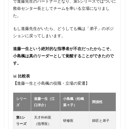
で進藤先生のパートナーとなり、第5シリーズではついに
救命センター長としてチームを率いる立場になりまし
た。
もし進藤先生がいたら、どうしても楓は「弟子」のポジ
ションに戻ってしまいます。
進藤一生という絶対的な指導者が不在だったからこそ、
小島楓は真のリーダーとして覚醒することができたので
す。
📊
比較表
【
進藤一生と小島楓の役職・立場の変遷】
シリー
進藤一生（江
小島楓（松嶋
関係性
ズ
口洋介）
菜々子）
第1シ
天才外科医
研修医
師匠と弟子
リーズ
（指導医）