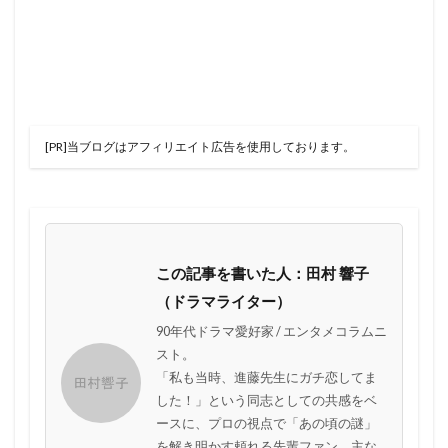
[PR]当ブログはアフィリエイト広告を使用しております。
この記事を書いた人：田村 響子
（ドラマライター）
90年代ドラマ愛好家 / エンタメコラムニ
スト。
「私も当時、進藤先生にガチ恋してま
した！」という同志としての共感をベ
ースに、プロの視点で「あの頃の謎」
を解き明かす頼れる先輩ファン。主な