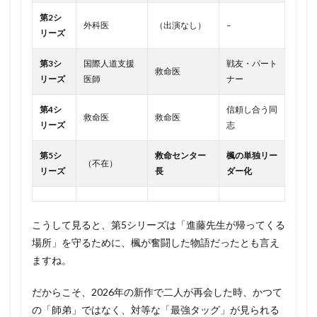
第2シ
外科医
（出演なし）
–
リーズ
第3シ
国際人道支援
戦友・パート
救命医
リーズ
医師
ナー
第4シ
信頼し合う同
救命医
救命医
リーズ
志
第5シ
救命センター
楓の単独リー
（不在）
リーズ
長
ダー化
こうして見ると、第5シリーズは「進藤先生が帰ってくる
場所」を守るために、楓が奮闘した物語だったとも言え
ますね。
だからこそ、2026年の新作で二人が再会した時、かつて
の「師弟」ではなく、対等な「最強タッグ」が見られる