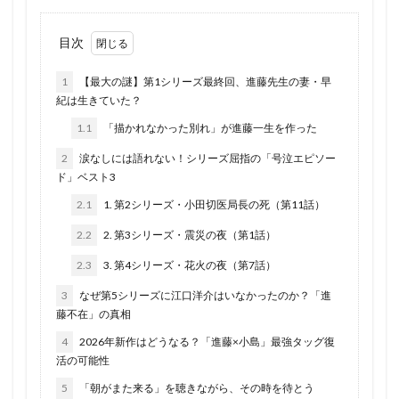
目次
1
【最大の謎】第1シリーズ最終回、進藤先生の妻・早
紀は生きていた？
1.1
「描かれなかった別れ」が進藤一生を作った
2
涙なしには語れない！シリーズ屈指の「号泣エピソー
ド」ベスト3
2.1
1. 第2シリーズ・小田切医局長の死（第11話）
2.2
2. 第3シリーズ・震災の夜（第1話）
2.3
3. 第4シリーズ・花火の夜（第7話）
3
なぜ第5シリーズに江口洋介はいなかったのか？「進
藤不在」の真相
4
2026年新作はどうなる？「進藤×小島」最強タッグ復
活の可能性
5
「朝がまた来る」を聴きながら、その時を待とう