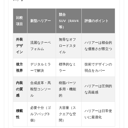
競合
比較
新型ハリアー
SUV（RAV4
評価のポイント
項目
等）
外装
無骨なオフ
流麗なクーペ
ハリアーは都会的
デザ
ロードスタ
フォルム
な優雅さが際立つ
イン
イル
後方
デジタルミラ
標準的なミ
技術でデザインの
視界
ーで解決
ラー
弱点をカバー
内装
合成皮革・馬
樹脂パーツ
ハリアーは圧倒的
の質
鞍型コンソー
多用・機能
な高級感
感
ル
的
必要十分（ゴ
大容量（ス
積載
ハリアーは日常使
ルフバッグ3
クエアな空
性
いに最適化
個）
間）