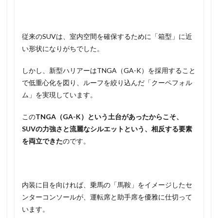
従来のSUVは、室内空間を確保するために「箱型」に近
い形状になりがちでした。
しかし、新型ハリアーはTNGA（GA-K）を採用すること
で低重心化を図り、ルーフを絞り込んだ「クーペフォル
ム」を実現しています。
この
TNGA（GA-K）という土台があったからこそ、
SUVの力強さと流麗なシルエットという、相反する要素
を両立できた
のです。
内装に目を向ければ、乗馬の「馬鞍」をイメージしたセ
ンターコンソールが、運転席と助手席を優雅に仕切って
います。