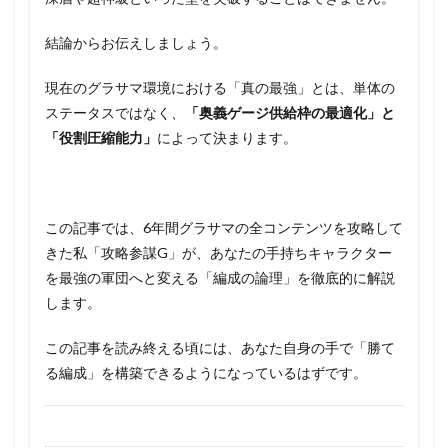
結論からお伝えしましょう。
現在のグラサマ環境における「真の最強」とは、単体の
ステータスではなく、
「奥義ゲージ供給枠の最適化」と
「役割圧縮能力」
によって決まります。
この記事では、6年間グラサマの全コンテンツを攻略して
きた私「攻略参謀G」が、あなたの手持ちキャラクター
を最強の軍団へと変える「編成の論理」を徹底的に解説
します。
この記事を読み終える頃には、あなた自身の手で「勝て
る編成」を構築できるようになっているはずです。