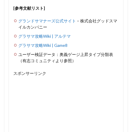
[参考文献リスト]
グランドサマナーズ公式サイト
– 株式会社グッドスマ
イルカンパニー
グラサマ攻略Wiki | アルテマ
グラサマ攻略Wiki | Game8
ユーザー検証データ：奥義ゲージ上昇タイプ分類表
（有志コミュニティより参照）
スポンサーリンク