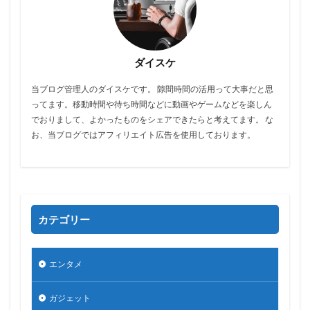
ダイスケ
当ブログ管理人のダイスケです。 隙間時間の活用って大事だと思
ってます。移動時間や待ち時間などに動画やゲームなどを楽しん
でおりまして、よかったものをシェアできたらと考えてます。 な
お、当ブログではアフィリエイト広告を使用しております。
カテゴリー
エンタメ
ガジェット