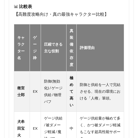
📊
比較表
【
高難度攻略向け・真の最強キャラクター比較】
真
キャ
ゲ
装
ラク
ー
圧縮できる
備
評価理由
ター
ジ
主な役割
依
名
枠
存
度
極
防御(無効
め
防御と供給を一人で完結
衛宮
化) / ゲージ
EX
て
させる、現在の環境にお
士郎
供給 / 物理
高
ける「人権」筆頭。
バフ
い
ゲージ供給
ゲージ供給量が極めて多
犬牟
/ 被ダメー
く、かつ被ダメージ軽減
田宝
EX
中
ジ軽減 / 魔
もこなす超高性能サポー
火