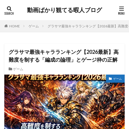
動画ばかり観てる暇人ブログ
HOME
ゲーム
グラサマ最強キャラランキング【2026最新】高難
グラサマ最強キャラランキング【2026最新】高
難度を制する「編成の論理」とゲージ枠の正解
ゲーム
ゲーム