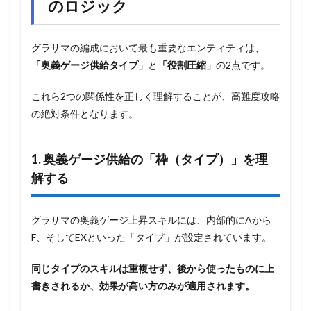
のロジック
グラサマの編成において最も重要なエンティティは、
「奥義ゲージ供給タイプ」
と
「役割圧縮」
の2点です。
これら2つの関係性を正しく理解することが、高難度攻略
の絶対条件となります。
1. 奥義ゲージ供給の「枠（タイプ）」を理
解する
グラサマの奥義ゲージ上昇スキルには、内部的にAから
F、そしてEXといった「タイプ」が設定されています。
同じタイプのスキルは重複せず、後から使ったものに上
書きされるか、効果が高い方のみが適用されます。