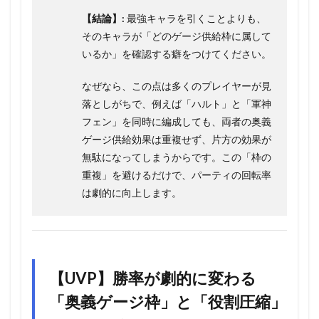
【結論】:
最強キャラを引くことよりも、
そのキャラが「どのゲージ供給枠に属して
いるか」を確認する癖をつけてください。
なぜなら、この点は多くのプレイヤーが見
落としがちで、例えば「ハルト」と「軍神
フェン」を同時に編成しても、両者の奥義
ゲージ供給効果は重複せず、片方の効果が
無駄になってしまうからです。この「枠の
重複」を避けるだけで、パーティの回転率
は劇的に向上します。
【UVP】勝率が劇的に変わる
「奥義ゲージ枠」と「役割圧縮」