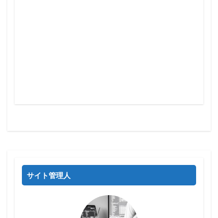
サイト管理人