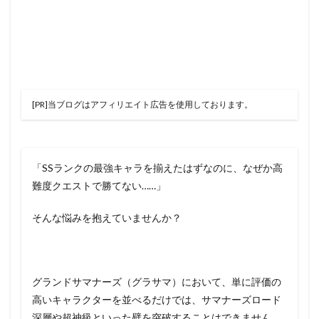
[PR]当ブログはアフィリエイト広告を使用しております。
「SSランクの最強キャラを揃えたはずなのに、なぜか高
難度クエストで勝てない……」
そんな悩みを抱えていませんか？
グランドサマナーズ（グラサマ）において、単に評価の
高いキャラクターを並べるだけでは、サマナーズロード
深層や超神級といった壁を突破することはできません。