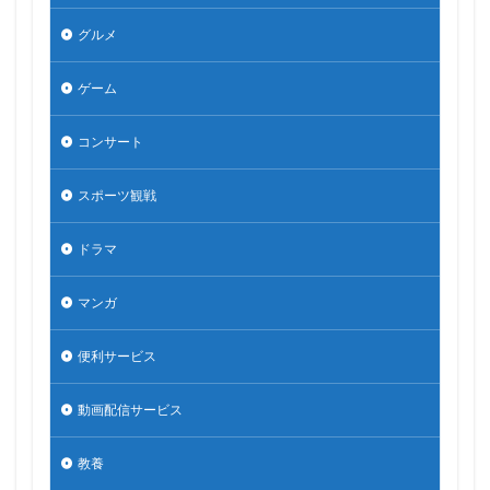
グルメ
ゲーム
コンサート
スポーツ観戦
ドラマ
マンガ
便利サービス
動画配信サービス
教養