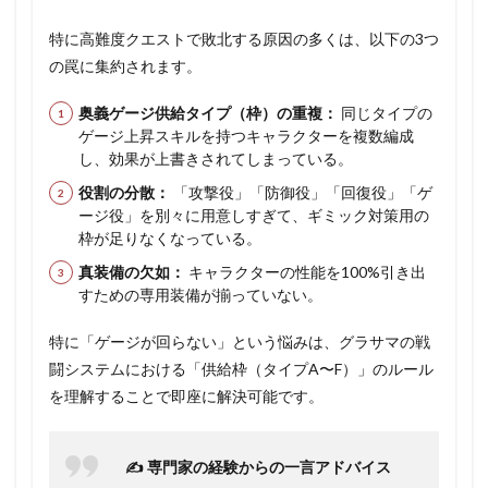
特に高難度クエストで敗北する原因の多くは、以下の3つ
の罠に集約されます。
奥義ゲージ供給タイプ（枠）の重複：
同じタイプの
ゲージ上昇スキルを持つキャラクターを複数編成
し、効果が上書きされてしまっている。
役割の分散：
「攻撃役」「防御役」「回復役」「ゲ
ージ役」を別々に用意しすぎて、ギミック対策用の
枠が足りなくなっている。
真装備の欠如：
キャラクターの性能を100%引き出
すための専用装備が揃っていない。
特に「ゲージが回らない」という悩みは、グラサマの戦
闘システムにおける「供給枠（タイプA〜F）」のルール
を理解することで即座に解決可能です。
✍️ 専門家の経験からの一言アドバイス