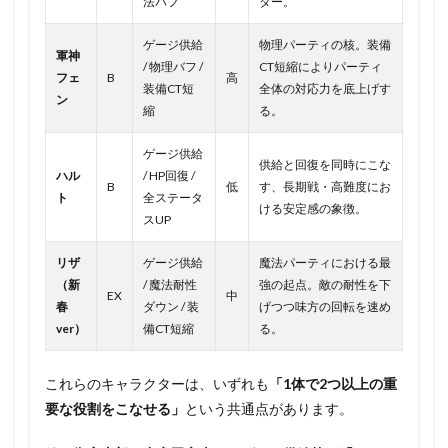
法バフ
ター。
ゲージ供給
物理パーティの核。装備
軍神
/ 物理バフ /
CT短縮によりパーティ
フェ
B
高
装備CT短
全体の対応力を底上げす
ン
縮
る。
ゲージ供給
供給と回復を同時にこな
ハル
/ HP回復 /
B
低
す、長期戦・高難度にお
ト
全ステータ
ける安定感の象徴。
スUP
リザ
ゲージ供給
魔法パーティにおける最
（新
/ 魔法耐性
強の起点。敵の耐性を下
EX
中
春
ダウン / 装
げつつ味方の回転を速め
ver）
備CT短縮
る。
これらのキャラクターは、いずれも
「1体で2つ以上の重
要な役割をこなせる」
という共通点があります。