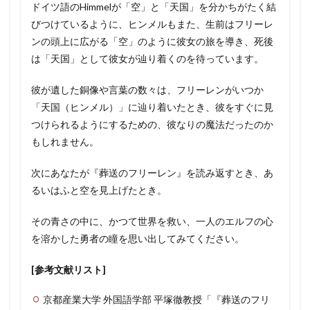
ドイツ語のHimmelが「空」と「天国」を分かちがたく結
びつけているように、ヒンメルもまた、生前はフリーレ
ンの頭上に広がる「空」のように彼女の旅を導き、死後
は「天国」として彼女が辿り着くのを待っています。
彼が遺した銅像や言葉の数々は、フリーレンがいつか
「天国（ヒンメル）」に辿り着いたとき、彼をすぐに見
つけられるようにするための、彼なりの魔法だったのか
もしれません。
次にあなたが『葬送のフリーレン』を読み返すとき、あ
るいはふと空を見上げたとき。
その青さの中に、かつて世界を救い、一人のエルフの心
を溶かした勇者の瞳を思い出してみてください。
[参考文献リスト]
京都産業大学 外国語学部 平塚徹教授「『葬送のフリ