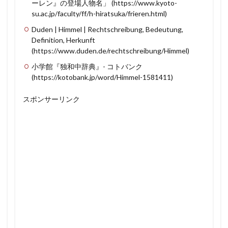
ーレン』の登場人物名」 (https://www.kyoto-
su.ac.jp/faculty/ff/h-hiratsuka/frieren.html)
Duden | Himmel | Rechtschreibung, Bedeutung,
Definition, Herkunft
(https://www.duden.de/rechtschreibung/Himmel)
小学館『独和中辞典』- コトバンク
(https://kotobank.jp/word/Himmel-1581411)
スポンサーリンク