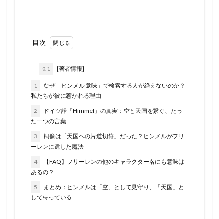
目次
0.1
[著者情報]
1
なぜ「ヒンメル 意味」で検索する人が絶えないのか？
私たちが彼に惹かれる理由
2
ドイツ語「Himmel」の真実：空と天国を繋ぐ、たっ
た一つの言葉
3
銅像は「天国への片道切符」だった？ヒンメルがフリ
ーレンに遺した魔法
4
【FAQ】フリーレンの他のキャラクター名にも意味は
あるの？
5
まとめ：ヒンメルは「空」として見守り、「天国」と
して待っている