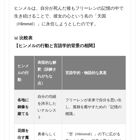
ヒンメルは、自分が死んだ後もフリーレンの記憶の中で
生き続けることで、彼女の心という名の「天国
（Himmel）」に永住しようとしたのです。
📊
比較表
【ヒンメルの行動と言語学的背景の相関】
表面的な解
ヒンメ
釈（誤解さ
ルの行
言語学的・物語的な真意
れがちな
動
点）
自分の功績
各地に
フリーレンが未来で自分を思い出
を誇示した
銅像を
し、孤独を癒やすための「記憶の
いナルシス
建てる
標識」
ト
花畑を
勇者らしく
「空（Himmel）」の下に広がる
出す魔