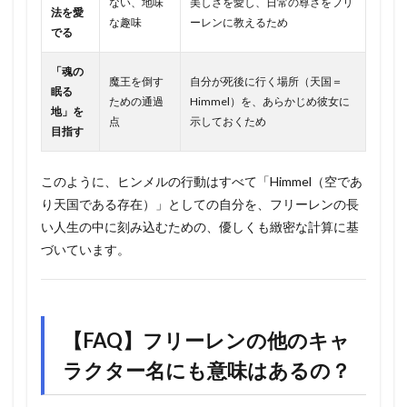
ない、地味
美しさを愛し、日常の尊さをフリ
法を愛
な趣味
ーレンに教えるため
でる
「魂の
魔王を倒す
自分が死後に行く場所（天国＝
眠る
ための通過
Himmel）を、あらかじめ彼女に
地」を
点
示しておくため
目指す
このように、ヒンメルの行動はすべて「Himmel（空であ
り天国である存在）」としての自分を、フリーレンの長
い人生の中に刻み込むための、優しくも緻密な計算に基
づいています。
【FAQ】フリーレンの他のキャ
ラクター名にも意味はあるの？