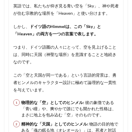
英語では、私たちが仰ぎ見る青い空を「Sky」、神や死者
が住む宗教的な場所を「Heaven」と使い分けます。
しかし、
ドイツ語のHimmelは、この「Sky」と
「Heaven」の両方を一つの言葉で表します。
つまり、ドイツ語圏の人々にとって、空を見上げること
は、同時に天国（神聖な場所）を意識することと地続き
なのです。
この「空と天国が同一である」という言語的背景は、勇
者ヒンメルのキャラクター設計に極めて論理的な一貫性
を与えています。
物理的な「空」としてのヒンメル:
彼の象徴である
「青い瞳」や、爽やかで誰にでも開かれた性格は、
まさに地上を包み込む「空」そのものです。
精神的な「天国」としてのヒンメル:
物語の目的地で
ある「魂の眠る地（オレオール）」は、死者と対話