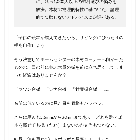
に、延べ1,000人以上の材料選びの悩みを
解決。木材の物理的特性に基づいた、論理
的で失敗しないアドバイスに定評がある。
「子供の絵本が増えてきたから、リビングにぴったりの
棚を自作しよう！」
そう決意してホームセンターの木材コーナーへ向かった
ものの、目の前に並ぶ大量の板を前に立ち尽くしてしま
った経験はありませんか？
「ラワン合板」「シナ合板」「針葉樹合板」……。
名前は似ているのに見た目も価格もバラバラ。
さらに厚みも2.5mmから30mmまであり、どれを選べば
本を載せても撓（たわ）まないのか見当もつかない。
結局、何も買わずにトボトボと帰宅してしまった……。