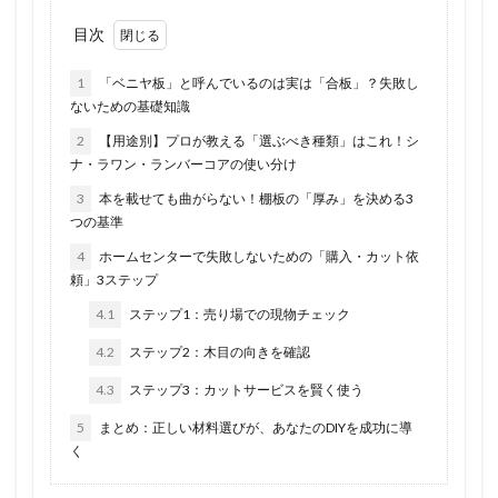
目次
1
「ベニヤ板」と呼んでいるのは実は「合板」？失敗し
ないための基礎知識
2
【用途別】プロが教える「選ぶべき種類」はこれ！シ
ナ・ラワン・ランバーコアの使い分け
3
本を載せても曲がらない！棚板の「厚み」を決める3
つの基準
4
ホームセンターで失敗しないための「購入・カット依
頼」3ステップ
4.1
ステップ1：売り場での現物チェック
4.2
ステップ2：木目の向きを確認
4.3
ステップ3：カットサービスを賢く使う
5
まとめ：正しい材料選びが、あなたのDIYを成功に導
く