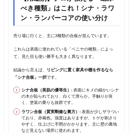
べき種類」はこれ！シナ・ラワ
ン・ランバーコアの使い分け
売り場に行くと、主に3種類の合板が並んでいます。
これらは表面に使われている「ベニヤの種類」によっ
て、見た目も使い勝手も大きく異なります。
結論から言えば、
リビングに置く家具や棚を作るなら
「シナ合板」一択
です。
シナ合板（美肌の優等生）:
表面にキメの細かいシナ
の木が貼られており、白くて滑らか。手触りが良
く、塗装の乗りも抜群です。
ラワン合板（質実剛健な裏方）:
表面が少しザラつい
ており、赤褐色。強度はありますが、トゲが刺さり
やすく、仕上げに手間がかかります。主に壁の裏地
など見えない場所に使われます。