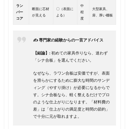
ラン
中
断面に芯材
〇（表面に
大型家具、
バー
程
が見える
よる）
扉、厚い棚板
コア
度
✍️ 専門家の経験からの一言アドバイス
【結論】:
初めての家具作りなら、迷わず
「シナ合板」を選んでください。
なぜなら、ラワン合板は安価ですが、表面
を滑らかにするために膨大な時間のサンデ
ィング（やすり掛け）が必要になるからで
す。シナ合板なら、軽く整えるだけでプロ
のような仕上がりになります。「材料費の
差」は「仕上がりの満足度と時間の節約」
で十分に元が取れますよ。