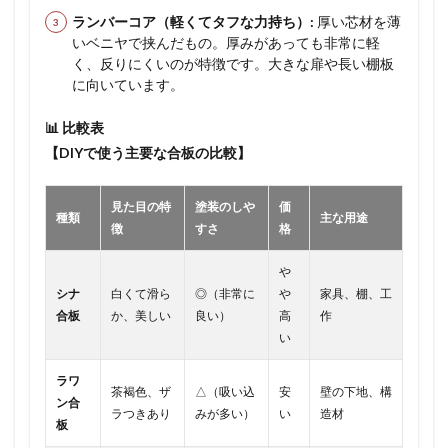
ランバーコア（軽くてタフな力持ち）:
厚い芯材を薄
いベニヤで挟んだもの。厚みがあっても非常に軽
く、反りにくいのが特徴です。大きな扉や長い棚板
に向いています。
📊 比較表
【DIYで使う主要な合板の比較】
見た目の特
塗装のしや
価
種類
主な用途
徴
すさ
格
や
シナ
白くて滑ら
◎（非常に
や
家具、棚、工
合板
か、美しい
良い）
高
作
い
ラワ
茶褐色、ザ
△（吸い込
安
壁の下地、構
ン合
ラつきあり
みが多い）
い
造材
板