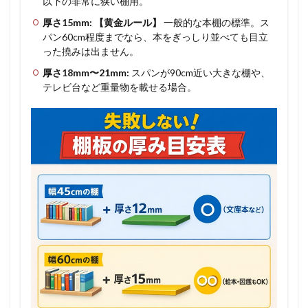
以下の非常に狭い棚用。
厚さ15mm:
【黄金ルール】
一般的な本棚の標準。ス
パン60cm程度までなら、本をぎっしり並べても目立
った撓みは出ません。
厚さ18mm〜21mm:
スパンが90cm近い大きな棚や、
テレビ台など重量物を載せる場合。