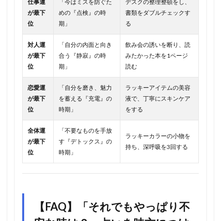
仕事運
「今はミスを防ぐた
デスクの整理整頓をし、
が最下
めの『点検』の時
書類をダブルチェックす
位
期」
る
対人運
「自分の内面と向き
飲み会の誘いを断り、読
が最下
合う『静寂』の時
みたかった本を1ページ
位
期」
読む
恋愛運
「自分を磨き、魅力
ラッキーアイテムの美容
が最下
を蓄える『充電』の
液で、丁寧にスキンケア
位
時期」
をする
全体運
「不要なものを手放
ラッキーカラーの小物を
が最下
す『デトックス』の
持ち、深呼吸を3回する
位
時期」
【FAQ】「それでもやっぱり不