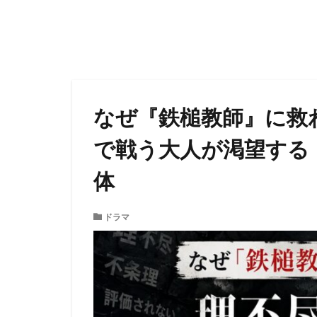
なぜ『鉄槌教師』に救
で戦う大人が渇望する
体
ドラマ