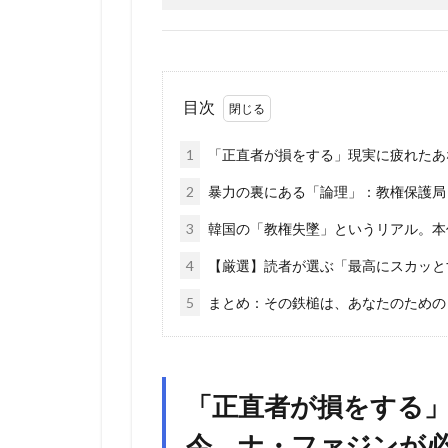
目次
1
「正直者が損をする」現実に疲れたあ
2
暴力の裏にある「論理」：教権保護局
3
韓国の「教権失墜」というリアル。本
4
【厳選】読者が選ぶ「最高にスカッと
5
まとめ：その鉄槌は、あなたのための
「正直者が損をする
今、ナ・ファジンが