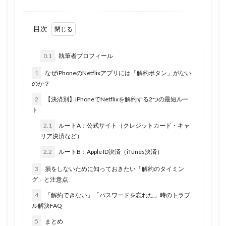
目次
0.1
執筆者プロフィール
1
なぜiPhoneのNetflixアプリには「解約ボタン」がない
のか？
2
【決済別】iPhoneでNetflixを解約する2つの最短ルー
ト
2.1
ルートA：公式サイト（クレジットカード・キャ
リア決済など）
2.2
ルートB：Apple ID決済（iTunes決済）
3
損をしないために知っておきたい「解約のタイミン
グ」と注意点
4
「解約できない」「パスワードを忘れた」時のトラブ
ル解決FAQ
5
まとめ