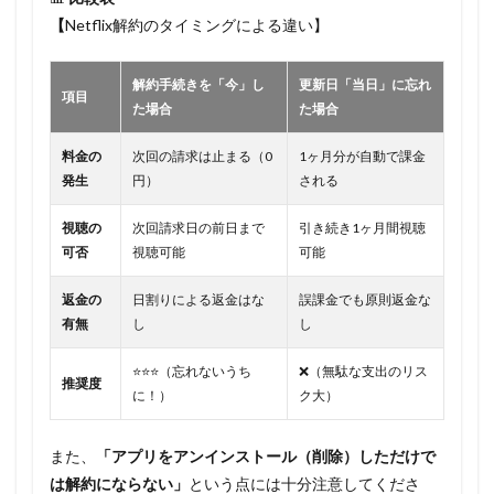
【
Netflix解約のタイミングによる違い】
解約手続きを「今」し
更新日「当日」に忘れ
項目
た場合
た場合
料金の
次回の請求は止まる（0
1ヶ月分が自動で課金
発生
円）
される
視聴の
次回請求日の前日まで
引き続き1ヶ月間視聴
可否
視聴可能
可能
返金の
日割りによる返金はな
誤課金でも原則返金な
有無
し
し
⭐⭐⭐（忘れないうち
❌（無駄な支出のリス
推奨度
に！）
ク大）
また、
「アプリをアンインストール（削除）しただけで
は解約にならない」
という点には十分注意してくださ