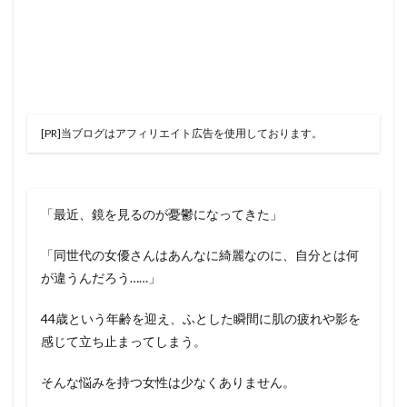
[PR]当ブログはアフィリエイト広告を使用しております。
「最近、鏡を見るのが憂鬱になってきた」
「同世代の女優さんはあんなに綺麗なのに、自分とは何
が違うんだろう……」
44歳という年齢を迎え、ふとした瞬間に肌の疲れや影を
感じて立ち止まってしまう。
そんな悩みを持つ女性は少なくありません。