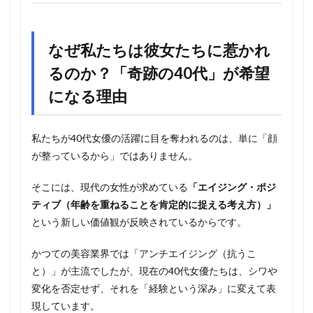
なぜ私たちは彼女たちに惹かれ
るのか？「奇跡の40代」が希望
になる理由
私たちが40代女優の活躍に目を奪われるのは、単に「顔
が整っているから」ではありません。
そこには、現代の女性が求めている
「エイジング・ポジ
ティブ（年齢を重ねることを肯定的に捉える考え方）」
という新しい価値観が反映されているからです。
かつての美容業界では「アンチエイジング（抗うこ
と）」が主流でしたが、現在の40代女優たちは、シワや
変化を否定せず、それを「経験という深み」に変えて表
現しています。