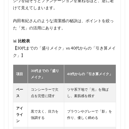
シワを隠そうとファンデーションを重ねるほど、逆に老
けて見えてしまいます。
内田有紀さんのような清潔感の秘訣は、ポイントを絞っ
た「光」の活用にあります。
📊
比較表
【
30代までの「盛りメイク」vs 40代からの「引き算メイ
ク」】
30代までの「盛り
項目
40代からの「引き算メイク」
メイク」
ベー
コンシーラーで欠
ツヤ系下地で「光」を飛ば
ス
点を完璧に隠す
し、素肌感を残す
アイ
黒で太く、目力を
ブラウンやグレーで「影」を
ライ
強調する
作り、優しく締める
ン