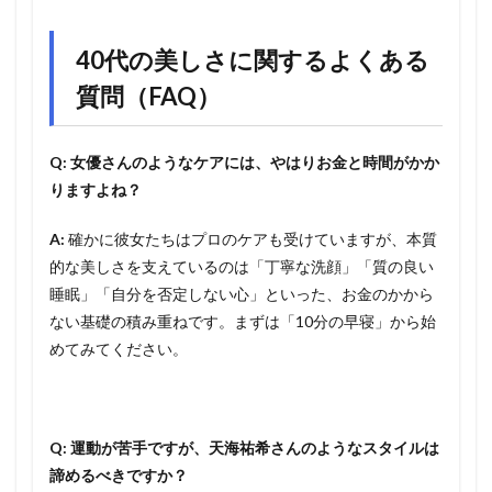
40代の美しさに関するよくある
質問（FAQ）
Q: 女優さんのようなケアには、やはりお金と時間がかか
りますよね？
A:
確かに彼女たちはプロのケアも受けていますが、本質
的な美しさを支えているのは「丁寧な洗顔」「質の良い
睡眠」「自分を否定しない心」といった、お金のかから
ない基礎の積み重ねです。まずは「10分の早寝」から始
めてみてください。
Q: 運動が苦手ですが、天海祐希さんのようなスタイルは
諦めるべきですか？