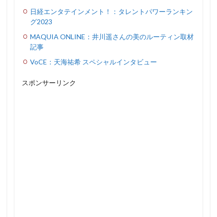
日経エンタテインメント！：タレントパワーランキン
グ2023
MAQUIA ONLINE：井川遥さんの美のルーティン取材
記事
VoCE：天海祐希 スペシャルインタビュー
スポンサーリンク