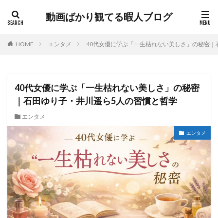
動画ばかり観てる暇人ブログ
HOME
エンタメ
40代女優に学ぶ「一生枯れない美しさ」の秘密｜
40代女優に学ぶ「一生枯れない美しさ」の秘密
｜石田ゆり子・井川遥ら5人の習慣と哲学
エンタメ
エンタメ