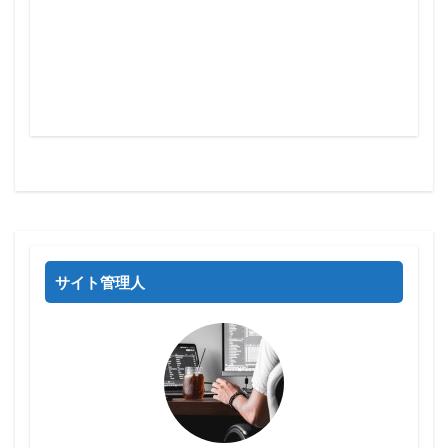
サイト管理人