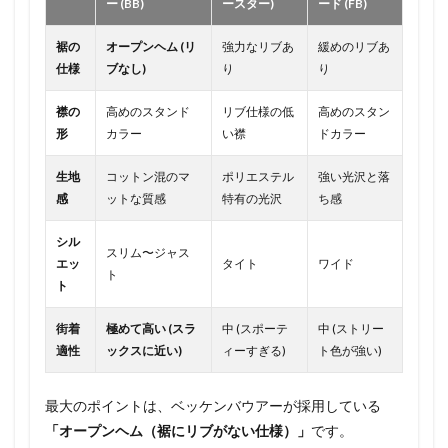
ー (BB)
ースター)
ード (FB)
裾の
オープンヘム (リ
強力なリブあ
緩めのリブあ
仕様
ブなし)
り
り
襟の
高めのスタンド
リブ仕様の低
高めのスタン
形
カラー
い襟
ドカラー
生地
コットン混のマ
ポリエステル
強い光沢と落
感
ットな質感
特有の光沢
ち感
シル
スリム〜ジャス
エッ
タイト
ワイド
ト
ト
街着
極めて高い (スラ
中 (スポーテ
中 (ストリー
適性
ックスに近い)
ィーすぎる)
ト色が強い)
最大のポイントは、ベッケンバウアーが採用している
「オープンヘム（裾にリブがない仕様）」
です。