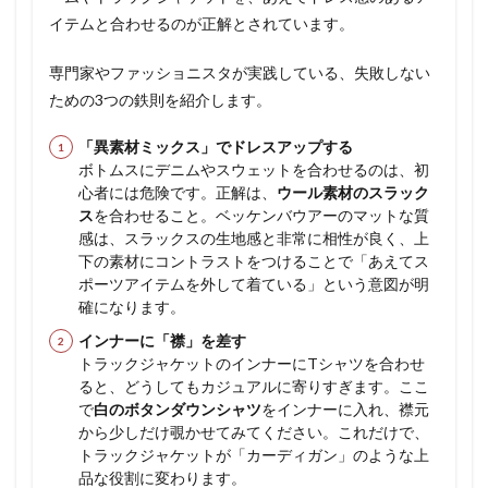
イテムと合わせるのが正解とされています。
専門家やファッショニスタが実践している、失敗しない
ための3つの鉄則を紹介します。
「異素材ミックス」でドレスアップする
ボトムスにデニムやスウェットを合わせるのは、初
心者には危険です。正解は、
ウール素材のスラック
ス
を合わせること。ベッケンバウアーのマットな質
感は、スラックスの生地感と非常に相性が良く、上
下の素材にコントラストをつけることで「あえてス
ポーツアイテムを外して着ている」という意図が明
確になります。
インナーに「襟」を差す
トラックジャケットのインナーにTシャツを合わせ
ると、どうしてもカジュアルに寄りすぎます。ここ
で
白のボタンダウンシャツ
をインナーに入れ、襟元
から少しだけ覗かせてみてください。これだけで、
トラックジャケットが「カーディガン」のような上
品な役割に変わります。