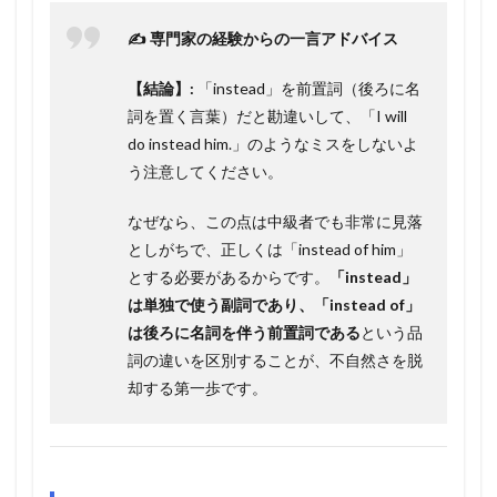
✍️ 専門家の経験からの一言アドバイス
【結論】:
「instead」を前置詞（後ろに名
詞を置く言葉）だと勘違いして、「I will
do instead him.」のようなミスをしないよ
う注意してください。
なぜなら、この点は中級者でも非常に見落
としがちで、正しくは「instead of him」
とする必要があるからです。
「instead」
は単独で使う副詞であり、「instead of」
は後ろに名詞を伴う前置詞である
という品
詞の違いを区別することが、不自然さを脱
却する第一歩です。