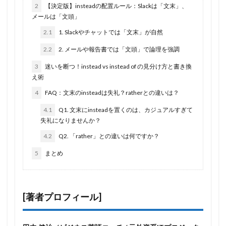
2
【決定版】insteadの配置ルール：Slackは「文末」、
メールは「文頭」
2.1
1. Slackやチャットでは「文末」が自然
2.2
2. メールや報告書では「文頭」で論理を強調
3
迷いを断つ！instead vs instead of の見分け方と書き換
え術
4
FAQ：文末のinsteadは失礼？ratherとの違いは？
4.1
Q1. 文末にinsteadを置くのは、カジュアルすぎて
失礼になりませんか？
4.2
Q2. 「rather」との違いは何ですか？
5
まとめ
[著者プロフィール]