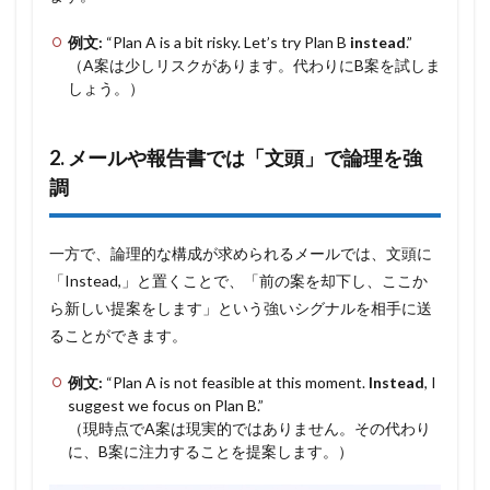
例文:
“Plan A is a bit risky. Let’s try Plan B
instead
.”
（A案は少しリスクがあります。代わりにB案を試しま
しょう。）
2. メールや報告書では「文頭」で論理を強
調
一方で、論理的な構成が求められるメールでは、文頭に
「Instead,」と置くことで、「前の案を却下し、ここか
ら新しい提案をします」という強いシグナルを相手に送
ることができます。
例文:
“Plan A is not feasible at this moment.
Instead
, I
suggest we focus on Plan B.”
（現時点でA案は現実的ではありません。その代わり
に、B案に注力することを提案します。）