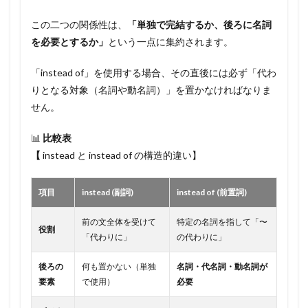
この二つの関係性は、
「単独で完結するか、後ろに名詞
を必要とするか」
という一点に集約されます。
「instead of」を使用する場合、その直後には必ず「代わ
りとなる対象（名詞や動名詞）」を置かなければなりま
せん。
📊
比較表
【
instead と instead of の構造的違い】
項目
instead (副詞)
instead of (前置詞)
前の文全体を受けて
特定の名詞を指して「〜
役割
「代わりに」
の代わりに」
後ろの
何も置かない（単独
名詞・代名詞・動名詞が
要素
で使用）
必要