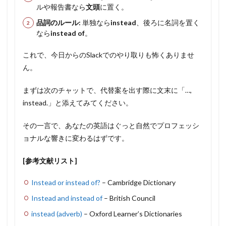
ルや報告書なら
文頭
に置く。
品詞のルール:
単独なら
instead
、後ろに名詞を置く
なら
instead of
。
これで、今日からのSlackでのやり取りも怖くありませ
ん。
まずは次のチャットで、代替案を出す際に文末に「…,
instead.」と添えてみてください。
その一言で、あなたの英語はぐっと自然でプロフェッシ
ョナルな響きに変わるはずです。
[参考文献リスト]
Instead or instead of?
– Cambridge Dictionary
Instead and instead of
– British Council
instead (adverb)
– Oxford Learner’s Dictionaries