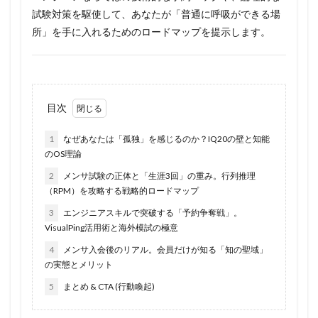
試験対策を駆使して、あなたが「普通に呼吸ができる場
所」を手に入れるためのロードマップを提示します。
目次
1
なぜあなたは「孤独」を感じるのか？IQ20の壁と知能
のOS理論
2
メンサ試験の正体と「生涯3回」の重み。行列推理
（RPM）を攻略する戦略的ロードマップ
3
エンジニアスキルで突破する「予約争奪戦」。
VisualPing活用術と海外模試の極意
4
メンサ入会後のリアル。会員だけが知る「知の聖域」
の実態とメリット
5
まとめ & CTA (行動喚起)