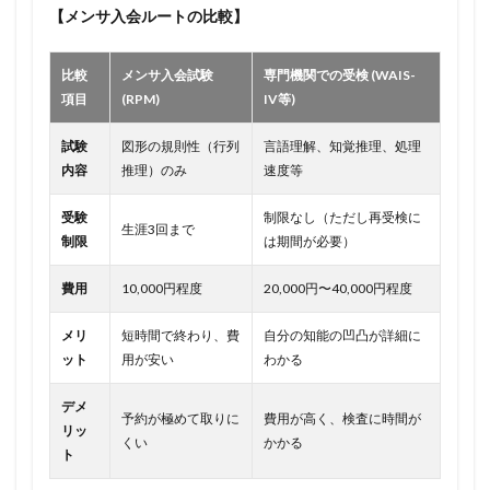
【メンサ入会ルートの比較】
比較
メンサ入会試験
専門機関での受検 (WAIS-
項目
(RPM)
IV等)
試験
図形の規則性（行列
言語理解、知覚推理、処理
内容
推理）のみ
速度等
受験
制限なし（ただし再受検に
生涯3回まで
制限
は期間が必要）
費用
10,000円程度
20,000円〜40,000円程度
メリ
短時間で終わり、費
自分の知能の凹凸が詳細に
ット
用が安い
わかる
デメ
予約が極めて取りに
費用が高く、検査に時間が
リッ
くい
かかる
ト