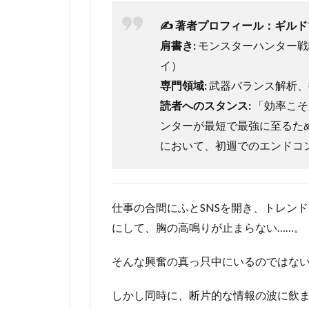
✍️ 著者プロフィール：ギル
肩書き:
モンスターハンター戦略
イ）
専門領域:
武器バランス解析、
読者へのスタンス:
「効率こそ
ンターが最短で最強に至るた
において、初週でのエンドコ
仕事の合間にふとSNSを開き、トレンド
にして、胸の高鳴りが止まらない……。
そんな興奮の真っ只中にいるのではな
しかし同時に、断片的な情報の波に飲