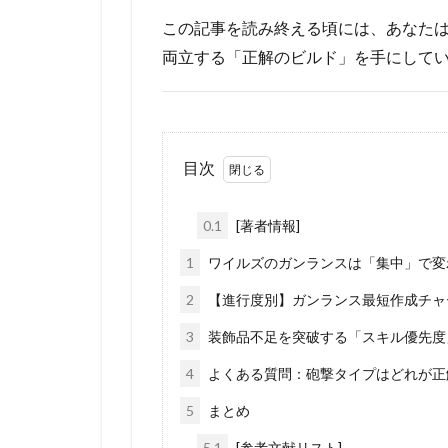
この記事を読み終える頃には、あなた
両立する「正解のビルド」を手にして
目次
0.1
[著者情報]
1
ワイルズのガンランスは「集中」で変
2
【進行度別】ガンランス最短作成チャ
3
装飾品不足を突破する「スキル優先度
4
よくある質問：砲撃タイプはどれが正
5
まとめ
5.1
[参考文献リスト]