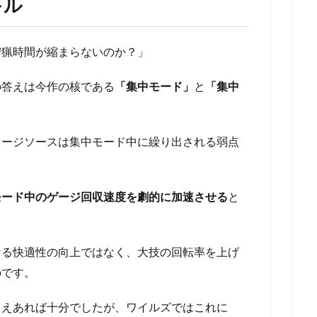
キル
狩猟時間が縮まらないのか？」
の答えは今作の核である
「集中モード」
と
「集中
メージソースは集中モード中に繰り出される弱点
モード中のゲージ回収速度を劇的に加速させる
と
なる快適性の向上ではなく、大技の回転率を上げ
のです。
さえあれば十分でしたが、ワイルズではこれに