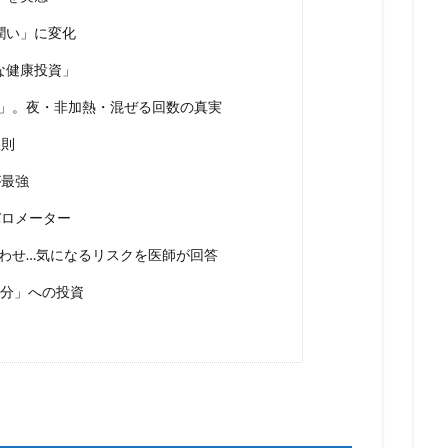
潤い」に変化
な健康投資」
ル」。夜・非加熱・混ぜる回数の真実
鉄則
が最強
バロメーター
み合わせ…気になるリスクを医師が回答
自分」への投資