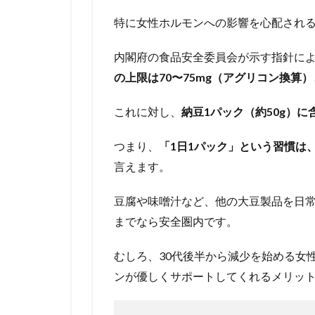
特に女性ホルモンへの影響を心配され
内閣府の食品安全委員会が示す指針に
の上限は70〜75mg（アグリコン換算）
これに対し、
納豆1パック（約50g）に
つまり、
「1日1パック」という習慣は
言えます。
豆腐や味噌汁など、他の大豆製品を日常
までなら安全圏内です。
むしろ、30代後半から減少を始める女
ンが優しくサポートしてくれるメリッ