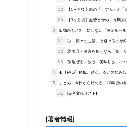
2.2
【1ヶ月後】肌の「くすみ」と「
2.3
【3ヶ月後】血管と骨の「長期的
3
3. 効果を台無しにしない「黄金ルー
3.1
① 「熱々のご飯」は避けるのが
3.2
② 美容・健康を狙うなら「夜」
3.3
③ 混ぜる回数は「美味しさ」の
4
4. 【FAQ】痛風、結石、薬との飲
5
まとめ：今日から始める「10年後の
5.1
[参考文献リスト]
[著者情報]