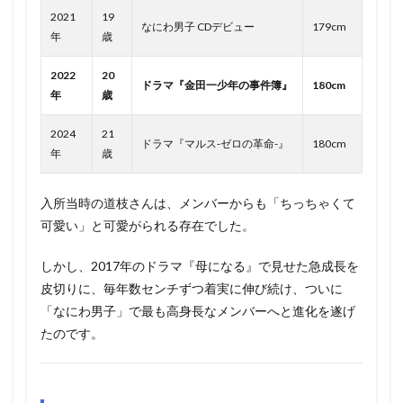
2021
19
なにわ男子 CDデビュー
179cm
年
歳
2022
20
ドラマ『金田一少年の事件簿』
180cm
年
歳
2024
21
ドラマ『マルス-ゼロの革命-』
180cm
年
歳
入所当時の道枝さんは、メンバーからも「ちっちゃくて
可愛い」と可愛がられる存在でした。
しかし、2017年のドラマ『母になる』で見せた急成長を
皮切りに、毎年数センチずつ着実に伸び続け、ついに
「なにわ男子」で最も高身長なメンバーへと進化を遂げ
たのです。