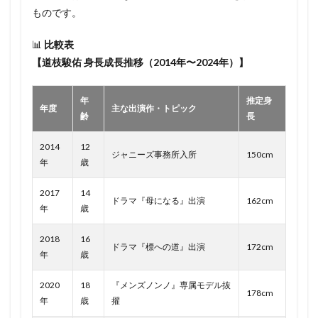
ものです。
📊
比較表
【道枝駿佑 身長成長推移（2014年〜2024年）】
年
推定身
年度
主な出演作・トピック
齢
長
2014
12
ジャニーズ事務所入所
150cm
年
歳
2017
14
ドラマ『母になる』出演
162cm
年
歳
2018
16
ドラマ『標への道』出演
172cm
年
歳
2020
18
『メンズノンノ』専属モデル抜
178cm
年
歳
擢