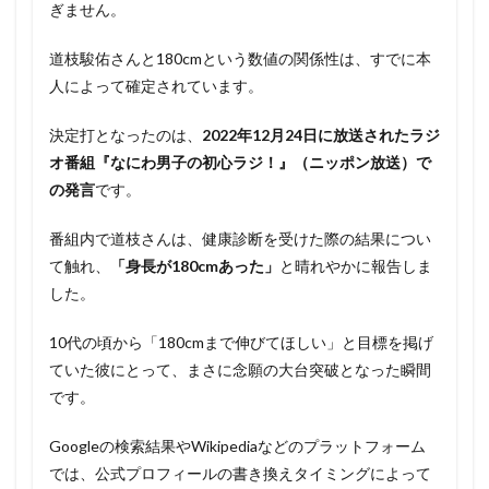
ぎません。
道枝駿佑さんと180cmという数値の関係性は、すでに本
人によって確定されています。
決定打となったのは、
2022年12月24日に放送されたラジ
オ番組『なにわ男子の初心ラジ！』（ニッポン放送）で
の発言
です。
番組内で道枝さんは、健康診断を受けた際の結果につい
て触れ、
「身長が180cmあった」
と晴れやかに報告しま
した。
10代の頃から「180cmまで伸びてほしい」と目標を掲げ
ていた彼にとって、まさに念願の大台突破となった瞬間
です。
Googleの検索結果やWikipediaなどのプラットフォーム
では、公式プロフィールの書き換えタイミングによって