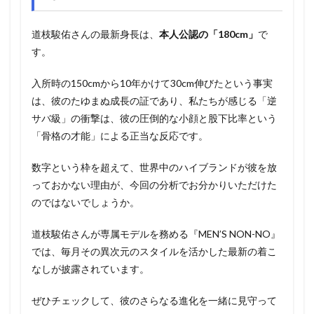
道枝駿佑さんの最新身長は、
本人公認の「180cm」
で
す。
入所時の150cmから10年かけて30cm伸びたという事実
は、彼のたゆまぬ成長の証であり、私たちが感じる「逆
サバ級」の衝撃は、彼の圧倒的な小顔と股下比率という
「骨格の才能」による正当な反応です。
数字という枠を超えて、世界中のハイブランドが彼を放
っておかない理由が、今回の分析でお分かりいただけた
のではないでしょうか。
道枝駿佑さんが専属モデルを務める『MEN’S NON-NO』
では、毎月その異次元のスタイルを活かした最新の着こ
なしが披露されています。
ぜひチェックして、彼のさらなる進化を一緒に見守って