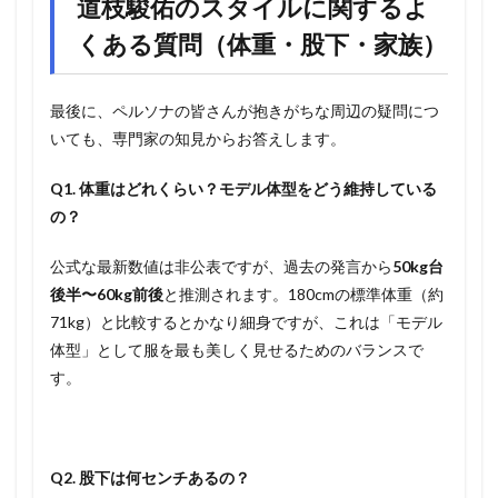
道枝駿佑のスタイルに関するよ
くある質問（体重・股下・家族）
最後に、ペルソナの皆さんが抱きがちな周辺の疑問につ
いても、専門家の知見からお答えします。
Q1. 体重はどれくらい？モデル体型をどう維持している
の？
公式な最新数値は非公表ですが、過去の発言から
50kg台
後半〜60kg前後
と推測されます。180cmの標準体重（約
71kg）と比較するとかなり細身ですが、これは「モデル
体型」として服を最も美しく見せるためのバランスで
す。
Q2. 股下は何センチあるの？