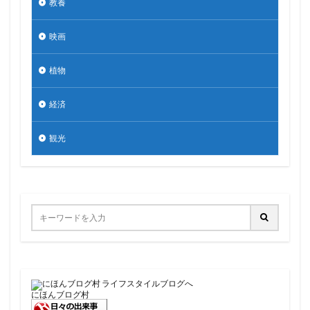
教養
映画
植物
経済
観光
にほんブログ村