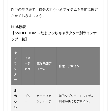
以下の早見表で、自分の狙うべきアイテムを事前に確定
させておきましょう。
📊
比較表
【SNIDEL HOME×たまごっち キャラクター別ラインナ
ップ一覧】
キ
ャ
イメ
ラ
ージ
主な展開ア
特徴・デザイン
ク
カラ
イテム
タ
ー
ー
ま
め
ブル
カーディガ
知的なブルー。ドット絵の
っ
ー
ン、ポーチ
刺繍が映えるデザイン。
ち