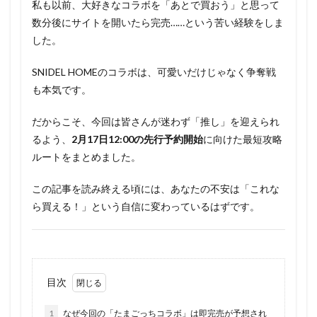
私も以前、大好きなコラボを「あとで買おう」と思って
数分後にサイトを開いたら完売……という苦い経験をしま
した。
SNIDEL HOMEのコラボは、可愛いだけじゃなく争奪戦
も本気です。
だからこそ、今回は皆さんが迷わず「推し」を迎えられ
るよう、
2月17日12:00の先行予約開始
に向けた最短攻略
ルートをまとめました。
この記事を読み終える頃には、あなたの不安は「これな
ら買える！」という自信に変わっているはずです。
目次
1
なぜ今回の「たまごっちコラボ」は即完売が予想され