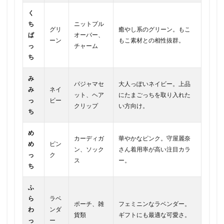
く
ち
ニットプル
グリ
癒やし系のグリーン。もこ
ぱ
オーバー、
ーン
もこ素材との相性抜群。
っ
チャーム
ち
み
パジャマセ
大人っぽいネイビー。上品
み
ネイ
ット、ヘア
にたまごっちを取り入れた
っ
ビー
クリップ
い方向け。
ち
め
カーディガ
華やかなピンク。守屋麗奈
め
ピン
ン、ソック
さん着用率が高い注目カラ
っ
ク
ス
ー。
ち
ふ
ら
ラベ
ポーチ、雑
フェミニンなラベンダー。
わ
ンダ
貨類
ギフトにも最適な可愛さ。
っ
ー