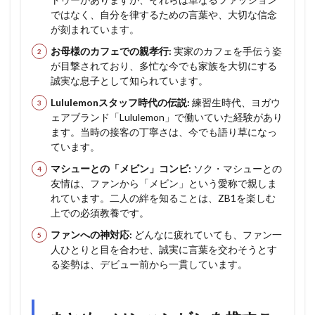
ではなく、自分を律するための言葉や、大切な信念
が刻まれています。
お母様のカフェでの親孝行:
実家のカフェを手伝う姿
が目撃されており、多忙な今でも家族を大切にする
誠実な息子として知られています。
Lululemonスタッフ時代の伝説:
練習生時代、ヨガウ
ェアブランド「Lululemon」で働いていた経験があり
ます。当時の接客の丁寧さは、今でも語り草になっ
ています。
マシューとの「メビン」コンビ:
ソク・マシューとの
友情は、ファンから「メビン」という愛称で親しま
れています。二人の絆を知ることは、ZB1を楽しむ
上での必須教養です。
ファンへの神対応:
どんなに疲れていても、ファン一
人ひとりと目を合わせ、誠実に言葉を交わそうとす
る姿勢は、デビュー前から一貫しています。