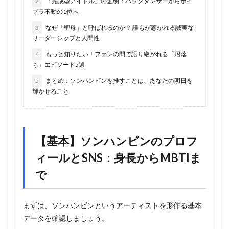
2
「完成型アイドル」の証明：バックダンサーからボイ
プラ不動の1位へ
3
なぜ「聖母」と呼ばれるのか？ 誰もが惹かれる誠実な
リーダーシップと人間性
4
もっと知りたい！ファンの間で語り継がれる「沼落
ち」エピソード5選
5
まとめ：ソンハンビンを推すことは、あなたの明日を
輝かせること
【基本】ソンハンビンのプロフ
ィールとSNS：身長からMBTIま
で
まずは、ソンハンビンというアーティストを形作る基本
データを確認しましょう。