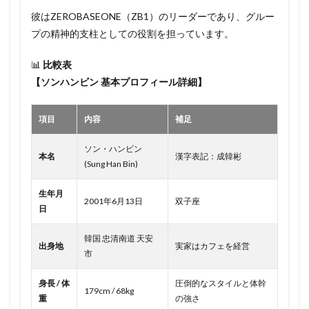
彼はZEROBASEONE（ZB1）のリーダーであり、グルー
プの精神的支柱としての役割を担っています。
📊
比較表
【ソンハンビン 基本プロフィール詳細】
項目
内容
補足
ソン・ハンビン
本名
漢字表記：成韓彬
(Sung Han Bin)
生年月
2001年6月13日
双子座
日
韓国 忠清南道 天安
出身地
実家はカフェを経営
市
身長 / 体
圧倒的なスタイルと体幹
179cm / 68kg
重
の強さ