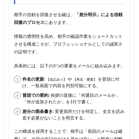
相手の信頼を回復させる鍵は、
「差分明示」による信頼
回復のプロセス
にあります。
情報の透明性を高め、相手の確認作業をショートカット
させる構成こそが、プロフェッショナルとしての誠実さ
の証明です。
具体的には、以下の3つの要素をメールに組み込みます。
件名の更新:
や
を冒頭に付
【追記あり】
【再送・重要】
け、一覧画面で内容を判別可能にする。
冒頭での要約:
挨拶の直後に「何通目のメールか」
「何が追加されたか」を1行で書く。
差分の箇条書き:
変更箇所だけを特定し、全文を読み
直す必要がないことを明言する。
この構成を採用することで、相手は「前回のメールは破
棄して、今回の追記分だけを見れば良い」と即座に判断