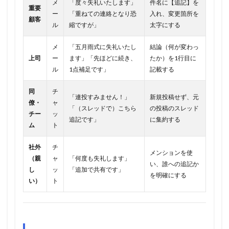
メ
「度々失礼いたします」
件名に【追記】を
重要
ー
「重ねての連絡となり恐
入れ、変更箇所を
顧客
ル
縮ですが」
太字にする
メ
「五月雨式に失礼いたし
結論（何が変わっ
上司
ー
ます」「先ほどに続き、
たか）を1行目に
ル
1点補足です」
記載する
同
チ
「連投すみません！」
新規投稿せず、元
僚・
ャ
「（スレッドで）こちら
の投稿のスレッド
チー
ッ
追記です」
に集約する
ム
ト
社外
チ
メンションを使
（親
ャ
「何度も失礼します」
い、誰への追記か
し
ッ
「追加で共有です」
を明確にする
い）
ト