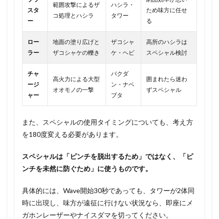
範囲攻撃によるザ
ハシラ・
スタ
ため味方に任せ
コ処理とハシラ
タワー
ー
る
ロー
地面の塗り広げと
ザコシャ
高所のハシラは
ラー
ザコシャケの轢き
ケ・ヘビ
スペシャル検討
チャ
バクダ
高火力による大型
囲まれたら迷わ
ージ
ン・ナベ
オオモノの一撃
ずスペシャル
ャー
ブタ
また、スペシャルの使用タイミングについても、考え方
を180度変える必要があります。
スペシャルは「ピンチを脱出するため」ではなく、「ピ
ンチを未然に防ぐため」に使うものです。
具体的には、Wave開始30秒であっても、タワーが2体同
時に出現し、味方が遠征に行けない状況なら、即座にメ
ガホンレーザーやナイスダマを切ってください。