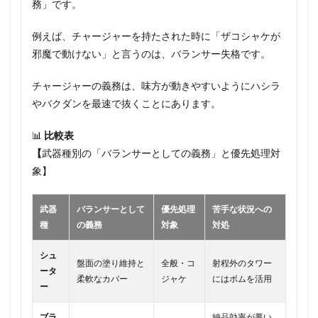
務」です。
例えば、チャージャーを持たされた時に「ザコシャケが
邪魔で動けない」と言うのは、バランサー失格です。
チャージャーの義務は、味方が動きやすいようにハシラ
やバクダンを最速で抜くことにあります。
📊
比較表
【
武器種別の「バランサーとしての義務」と優先処理対
象】
武器
バランサーとして
優先処理
苦手な状況への
種
の義務
対象
対処
シュ
盤面の塗り維持と
全般・コ
射程外のタワー
ータ
柔軟なカバー
ジャケ
にはボムを活用
ー
ブラ
納品効率が悪い