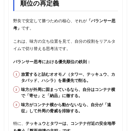
順位の再定義
野良で安定して勝つための核心、それが
「バランサー思
考」
です。
これは、味方の立ち位置を見て、自分の役割をリアルタ
イムで切り替える思考法です。
バランサー思考における優先順位の鉄則：
放置すると詰むオオモノ（タワー、テッキュウ、カ
タパッド、ハシラ）を最優先で削る。
味方が外周に固まっているなら、自分はコンテナ横
で「寄せ」と「納品」に徹する。
味方がコンテナ横から動かないなら、自分が「遠
征」して外周の脅威を排除する。
特に、
テッキュウとタワーは、コンテナ付近の安全地帯
を奪う「盤面崩壊の主犯」です。