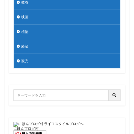
教養
映画
植物
経済
観光
にほんブログ村