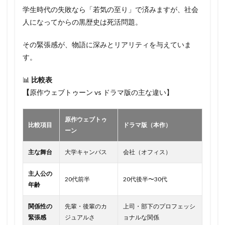
学生時代の失敗なら「若気の至り」で済みますが、社会
人になってからの黒歴史は死活問題。
その緊張感が、物語に深みとリアリティを与えていま
す。
📊
比較表
【
原作ウェブトゥーン vs ドラマ版の主な違い】
原作ウェブトゥ
比較項目
ドラマ版（本作）
ーン
主な舞台
大学キャンパス
会社（オフィス）
主人公の
20代前半
20代後半〜30代
年齢
関係性の
先輩・後輩のカ
上司・部下のプロフェッシ
緊張感
ジュアルさ
ョナルな関係