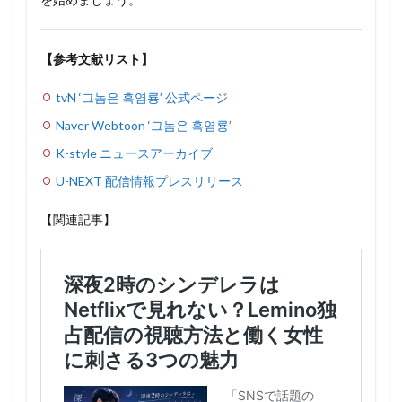
【参考文献リスト】
tvN ‘그놈은 흑염룡’ 公式ページ
Naver Webtoon ‘그놈은 흑염룡’
K-style ニュースアーカイブ
U-NEXT 配信情報プレスリリース
【関連記事】