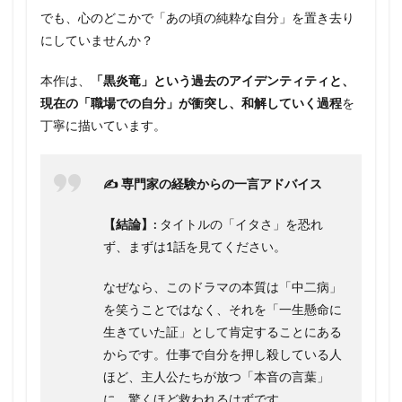
でも、心のどこかで「あの頃の純粋な自分」を置き去り
にしていませんか？
本作は、
「黒炎竜」という過去のアイデンティティと、
現在の「職場での自分」が衝突し、和解していく過程
を
丁寧に描いています。
✍️ 専門家の経験からの一言アドバイス
【結論】:
タイトルの「イタさ」を恐れ
ず、まずは1話を見てください。
なぜなら、このドラマの本質は「中二病」
を笑うことではなく、それを「一生懸命に
生きていた証」として肯定することにある
からです。仕事で自分を押し殺している人
ほど、主人公たちが放つ「本音の言葉」
に、驚くほど救われるはずです。