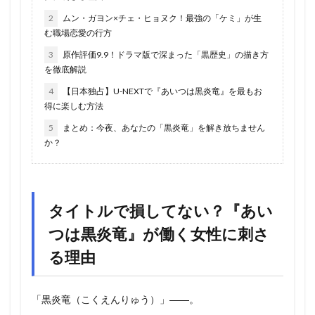
2
ムン・ガヨン×チェ・ヒョヌク！最強の「ケミ」が生
む職場恋愛の行方
3
原作評価9.9！ドラマ版で深まった「黒歴史」の描き方
を徹底解説
4
【日本独占】U-NEXTで『あいつは黒炎竜』を最もお
得に楽しむ方法
5
まとめ：今夜、あなたの「黒炎竜」を解き放ちません
か？
タイトルで損してない？『あい
つは黒炎竜』が働く女性に刺さ
る理由
「黒炎竜（こくえんりゅう）」――。