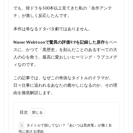
でも、韓ドラを500本以上見てきた私の「名作アンテ
ナ」が激しく反応したんです。
本作は単なるドタバタ劇ではありません。
Naver Webtoonで驚異の評価9.9を記録した原作
をベー
スに、かつて「黒歴史」を刻んだことのあるすべての大
人の心を救う、最高に愛おしいヒーリング・ラブコメデ
ィなのです。
この記事では、なぜこの奇抜なタイトルのドラマが、
日々仕事に追われるあなたの癒やしになるのか、その理
由を徹底解説します。
目次
1
タイトルで損してない？『あいつは黒炎竜』が働く女
性に刺さる理由