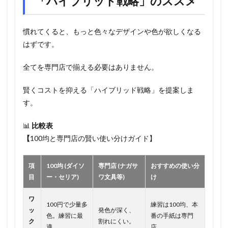
「ハイブリッド戦略」のススメ
慣れてくると、もっと色々なデザインや色が欲しくなる
はずです。
全てを専門店で揃える必要はありません。
賢くコストを抑える「ハイブリッド戦略」を提案しま
す。
📊
比較表
【
100均と専門店の賢い使い分けガイド】
項
100均 (ダイソ
専門店 (ナガサ
おすすめの使い分
目
ー・セリア)
ワ文具等)
け
ワ
100円で少量多
練習は100均、本
ッ
発色が深く、
色。練習に最
番の手紙は専門
ク
割れにくい。
適。
店。