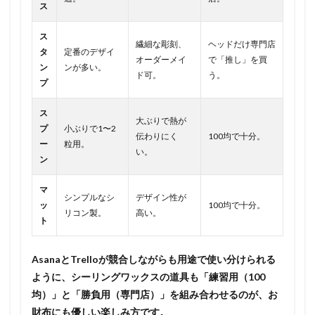
ス
ス
繊細な彫刻、
ヘッドだけ専門店
タ
定番のデザイ
オーダーメイ
で「推し」を買
ン
ンが多い。
ド可。
う。
プ
ス
大ぶりで熱が
プ
小ぶりで1〜2
伝わりにく
100均で十分。
ー
粒用。
い。
ン
マ
シンプルなシ
デザイン性が
ッ
100均で十分。
リコン製。
高い。
ト
AsanaとTrelloが競合しながらも用途で使い分けられる
ように、シーリングワックスの道具も「練習用（100
均）」と「勝負用（専門店）」を組み合わせるのが、お
財布にも優しい楽しみ方です。