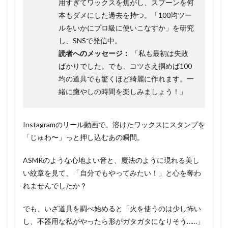
用すぎてワックスを焦がし、スプーンを何
本もダメにした過去を持つ。「100均ツー
ルをいかにプロ級に使いこなすか」を研究
し、SNSで発信中。
読者へのメッセージ：
「私も最初は失敗
ばかりでした。でも、コツさえ掴めば100
均の道具でも驚くほど綺麗に作れます。一
緒に癒やしの時間を楽しみましょう！」
Instagramのリール動画で、溶けたワックスにスタンプを
「じゅわ〜」っと押し込むあの瞬間。
ASMRのような心地よい音と、魔法のように現れる美し
い紋章を見て、「自分でもやってみたい！」と心を奪わ
れませんでしたか？
でも、いざ道具を調べ始めると「火を使うのは少し怖い
し、不器用な私がやったら形がガタガタになりそう……」