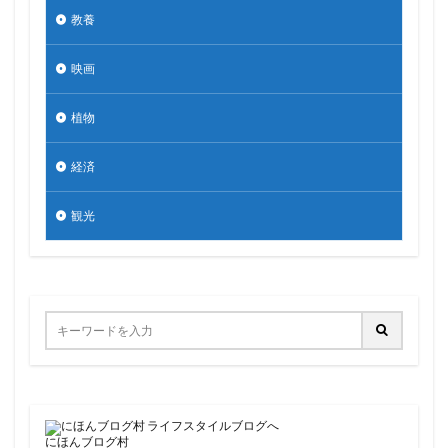
教養
映画
植物
経済
観光
にほんブログ村