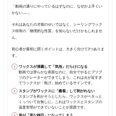
「動画の通りにやっているはずなのに、なぜか上手くい
かない……」
それはあなたの才能のせいではなく、シーリングワック
ス特有の「物理的な性質」を知らないだけかもしれませ
ん。
初心者が最初に躓くポイントは、大きく分けて3つありま
す。
ワックスが沸騰して「気泡」だらけになる
動画では滑らかな表面なのに、自分でやるとブツブ
ツのクレーターができてしまう。これは火が近すぎ
てワックスが「焦げ」始めているサインです。
スタンプがワックスに「癒着」して剥がれない
スタンプを剥がそうとしたら、ワックスがベタっと
くっついて台無しに。これはワックスとスタンプの
温度管理ができていないことが原因です。
形が「歪な楕円」になってしまう