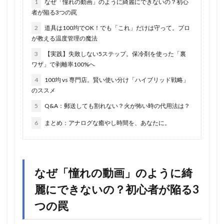
1
なぜ「憧れの動画」のように綺麗にできないの？初心
者が陥る3つの罠
2
道具は100均でOK！でも「これ」だけは守って。プロ
が教える温度管理の魔法
3
【実践】失敗しない5ステップ。保冷剤を使った「裏
ワザ」で剥離率100%へ
4
100均 vs 専門店。賢い使い分け「ハイブリッド戦略」
のススメ
5
Q&A：郵送しても割れない？火が怖い時の代用法は？
6
まとめ：アナログな癒やし時間を、あなたに。
なぜ「憧れの動画」のように綺
麗にできないの？初心者が陥る3
つの罠