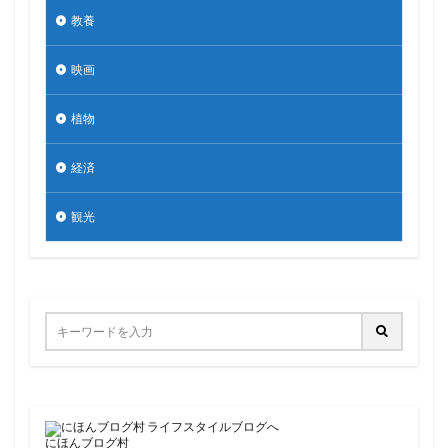
教養
映画
植物
経済
観光
にほんブログ村