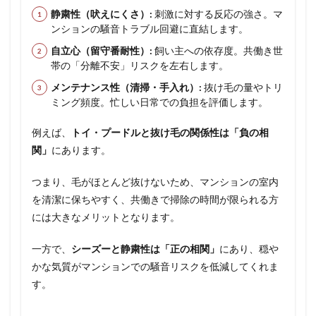
静粛性（吠えにくさ）:
刺激に対する反応の強さ。マ
ンションの騒音トラブル回避に直結します。
自立心（留守番耐性）:
飼い主への依存度。共働き世
帯の「分離不安」リスクを左右します。
メンテナンス性（清掃・手入れ）:
抜け毛の量やトリ
ミング頻度。忙しい日常での負担を評価します。
例えば、
トイ・プードルと抜け毛の関係性は「負の相
関」
にあります。
つまり、毛がほとんど抜けないため、マンションの室内
を清潔に保ちやすく、共働きで掃除の時間が限られる方
には大きなメリットとなります。
一方で、
シーズーと静粛性は「正の相関」
にあり、穏や
かな気質がマンションでの騒音リスクを低減してくれま
す。