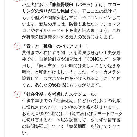
小型犬に多い
「膝蓋骨脱臼（パテラ）」は、フロー
リングの滑りが主な原因
です。アニコムの統計で
も、小型犬の関節疾患は常に上位にランクインして
います。新居の床には、防音も兼ねたクッションフ
ロアやタイルカーペットを敷き詰めましょう。これ
が将来の医療費を抑える最大の投資になります。
「音」と「孤独」のバリアフリー:
共働きで不在にする間、犬を退屈させない工夫が必
要です。自動給餌器や知育玩具（KONGなど）を活
用し、「飼い主がいない時間は楽しいことが起きる
時間」と印象づけましょう。また、ペットカメラを
設置して、スマホから声をかけられるようにしてお
くと、あなたの安心感にもつながります。
「社会化期」を考慮したスケジュール:
生後半年までの「社会化期」にどれだけ多くの刺激
に慣れさせるかで、その後の吠え癖が決まります。
お迎え直後の1週間は、可能であればリモートワーク
に切り替えるか、休暇を調整して、少しずつ留守番
の時間を延ばしていく「練習期間」を設けてくださ
い。