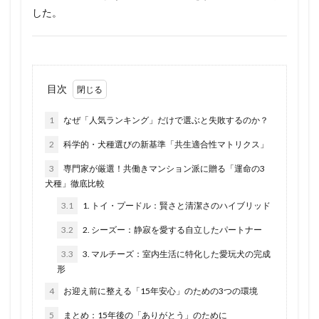
した。
目次
1
なぜ「人気ランキング」だけで選ぶと失敗するのか？
2
科学的・犬種選びの新基準「共生適合性マトリクス」
3
専門家が厳選！共働きマンション派に贈る「運命の3
犬種」徹底比較
3.1
1. トイ・プードル：賢さと清潔さのハイブリッド
3.2
2. シーズー：静寂を愛する自立したパートナー
3.3
3. マルチーズ：室内生活に特化した愛玩犬の完成
形
4
お迎え前に整える「15年安心」のための3つの環境
5
まとめ：15年後の「ありがとう」のために