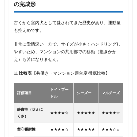
の完成形
古くから室内犬として愛されてきた歴史があり、運動量
も控えめです。
非常に愛情深い一方で、サイズが小さくハンドリングし
やすいため、マンションの共用部での移動（抱きかか
え）も苦になりません。
📊
比較表
【
共働き・マンション適合度 徹底比較】
トイ・プー
評価項目
シーズー
マルチーズ
ドル
静粛性（吠えに
★★★★☆
★★★★★
★★★★☆
くさ）
留守番耐性
★★★★☆
★★★★★
★★★☆☆