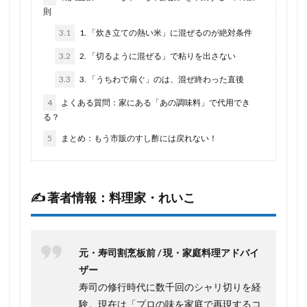
則
3.1
1. 「炊き立ての熱い米」に混ぜるのが絶対条件
3.2
2. 「切るように混ぜる」で粘りを出さない
3.3
3. 「うちわで扇ぐ」のは、混ぜ終わった直後
4
よくある質問：家にある「あの調味料」で代用でき
る？
5
まとめ：もう市販のすし酢には戻れない！
✍️ 著者情報：料理家・れいこ
元・寿司割烹板前 / 現・家庭料理アドバイ
ザー
寿司の修行時代に数千回のシャリ切りを経
験。現在は「プロの味を家庭で再現するコ