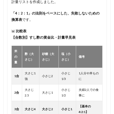
計量リストを作成しました。
「4：2：1」の法則をベースにした、失敗しないための
換算表
です。
📊
比較表
【合数別】すし酢の黄金比・計量早見表
米
酢（大
砂糖（大
塩（小
の
備考
さじ）
さじ）
さじ）
量
大さじ1
小さじ
1人分や丼もの
1合
小さじ2
強
1/3
に
大さじ
小さじ
夫婦2人での食
2合
大さじ1
2.5
1/2
事に
【基本の
3合
大さじ4
大さじ2
小さじ1
4:2:1】