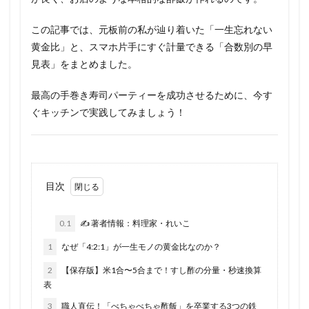
この記事では、元板前の私が辿り着いた「一生忘れない
黄金比」と、スマホ片手にすぐ計量できる「合数別の早
見表」をまとめました。
最高の手巻き寿司パーティーを成功させるために、今す
ぐキッチンで実践してみましょう！
目次
0.1
✍️ 著者情報：料理家・れいこ
1
なぜ「4:2:1」が一生モノの黄金比なのか？
2
【保存版】米1合〜5合まで！すし酢の分量・秒速換算
表
3
職人直伝！「べちゃべちゃ酢飯」を卒業する3つの鉄