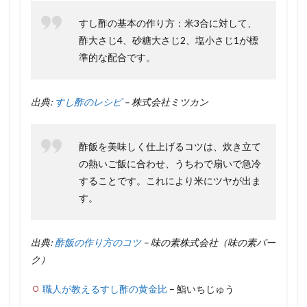
すし酢の基本の作り方：米3合に対して、
酢大さじ4、砂糖大さじ2、塩小さじ1が標
準的な配合です。
出典:
すし酢のレシピ
– 株式会社ミツカン
酢飯を美味しく仕上げるコツは、炊き立て
の熱いご飯に合わせ、うちわで扇いで急冷
することです。これにより米にツヤが出ま
す。
出典:
酢飯の作り方のコツ
– 味の素株式会社（味の素パー
ク）
職人が教えるすし酢の黄金比
– 鮨いちじゅう