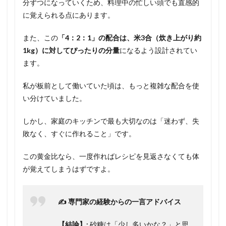
分ずつになっていくため、料理中の忙しい頭でも直感的
に覚えられる点にあります。
また、この
「4：2：1」の配合は、米3合（炊き上がり約
1kg）に対してぴったりの分量
になるよう設計されてい
ます。
私が板前として働いていた頃は、もっと複雑な配合を使
い分けていました。
しかし、家庭のキッチンで最も大切なのは「迷わず、失
敗なく、すぐに作れること」です。
この黄金比なら、一度作ればレシピを見返さなくても体
が覚えてしまうはずですよ。
✍️ 専門家の経験からの一言アドバイス
【結論】:
砂糖は「少し多いかな？」と思