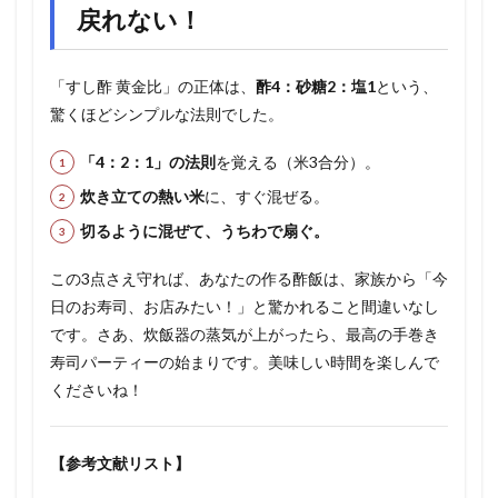
戻れない！
「すし酢 黄金比」の正体は、
酢4：砂糖2：塩1
という、
驚くほどシンプルな法則でした。
「4：2：1」の法則
を覚える（米3合分）。
炊き立ての熱い米
に、すぐ混ぜる。
切るように混ぜて、うちわで扇ぐ。
この3点さえ守れば、あなたの作る酢飯は、家族から「今
日のお寿司、お店みたい！」と驚かれること間違いなし
です。さあ、炊飯器の蒸気が上がったら、最高の手巻き
寿司パーティーの始まりです。美味しい時間を楽しんで
くださいね！
【参考文献リスト】