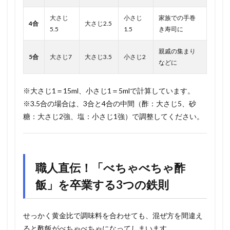
大さじ
小さじ
家族での手巻
4合
大さじ2.5
5.5
1.5
き寿司に
親戚の集まり
5合
大さじ7
大さじ3.5
小さじ2
などに
※大さじ1＝15ml、小さじ1＝5mlで計算しています。
※3.5合の場合は、3合と4合の中間（酢：大さじ5、砂
糖：大さじ2強、塩：小さじ1強）で調整してください。
職人直伝！「べちゃべちゃ酢
飯」を卒業する3つの鉄則
せっかく黄金比で調味料を合わせても、混ぜ方を間違え
ると酢飯がべちゃべちゃになってしまいます。