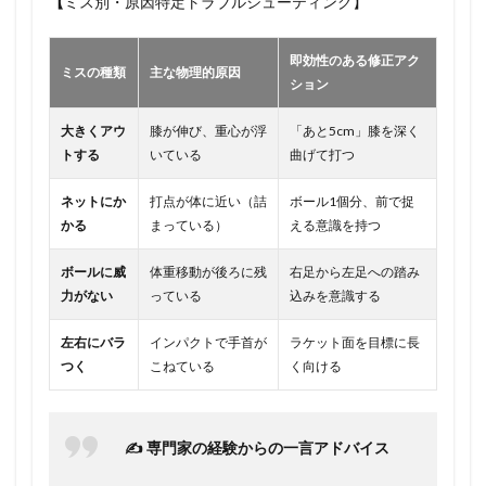
【
ミス別・原因特定トラブルシューティング】
即効性のある修正アク
ミスの種類
主な物理的原因
ション
大きくアウ
膝が伸び、重心が浮
「あと5cm」膝を深く
トする
いている
曲げて打つ
ネットにか
打点が体に近い（詰
ボール1個分、前で捉
かる
まっている）
える意識を持つ
ボールに威
体重移動が後ろに残
右足から左足への踏み
力がない
っている
込みを意識する
左右にバラ
インパクトで手首が
ラケット面を目標に長
つく
こねている
く向ける
✍️ 専門家の経験からの一言アドバイス