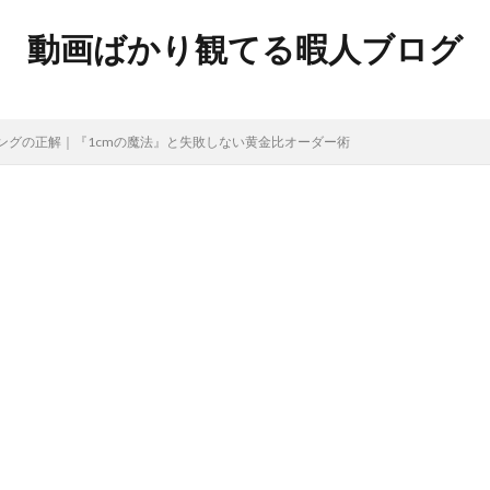
動画ばかり観てる暇人ブログ
ングの正解｜『1cmの魔法』と失敗しない黄金比オーダー術