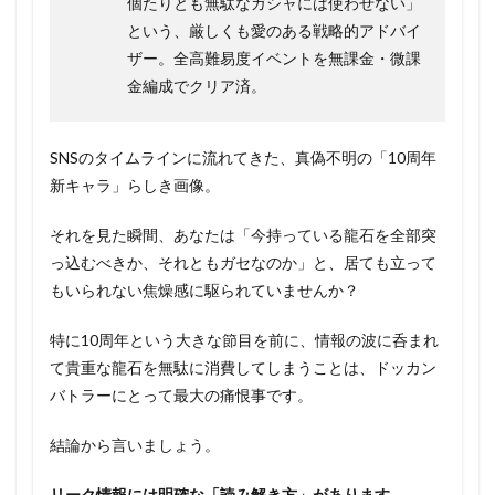
個たりとも無駄なガシャには使わせない」
という、厳しくも愛のある戦略的アドバイ
ザー。全高難易度イベントを無課金・微課
金編成でクリア済。
SNSのタイムラインに流れてきた、真偽不明の「10周年
新キャラ」らしき画像。
それを見た瞬間、あなたは「今持っている龍石を全部突
っ込むべきか、それともガセなのか」と、居ても立って
もいられない焦燥感に駆られていませんか？
特に10周年という大きな節目を前に、情報の波に呑まれ
て貴重な龍石を無駄に消費してしまうことは、ドッカン
バトラーにとって最大の痛恨事です。
結論から言いましょう。
リーク情報には明確な「読み解き方」があります。