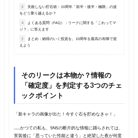
3
失敗しない貯石術：10周年「前半・後半・極限」の波
をどう乗り越えるか？
4
よくある質問（FAQ）：リークに関する「これってマ
ジ？」に答えます
5
まとめ：納得のいく投資を。10周年を最高の布陣で迎
えよう
そのリークは本物か？情報の
「確定度」を判定する3つのチェ
ックポイント
「新キャラの画像が出た！今すぐ石を貯めなきゃ！」
……かつての私も、SNSの断片的な情報に踊らされては、
実装後に「思っていた性能と違う」と絶望した夜が何度