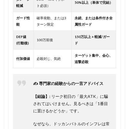
50%以上（単体で完結）
軽減
ト必須）
ガード性
確率発動、または3
永続、または条件付き全
能
ターン限定
属性ガード
DEF値
150万以上 + 軽減/ガー
100万前後
(行動後)
ド
ターゲット集中、会心、
付加価値
必殺封じ、気絶
追撃必殺
✍️ 専門家の経験からの一言アドバイス
【結論】:
リーク初日の「最大ATK」に騙
されてはいけません。見るべきは「1番目
に置けるかどうか」です。
なぜなら、ドッカンバトルのインフレは常