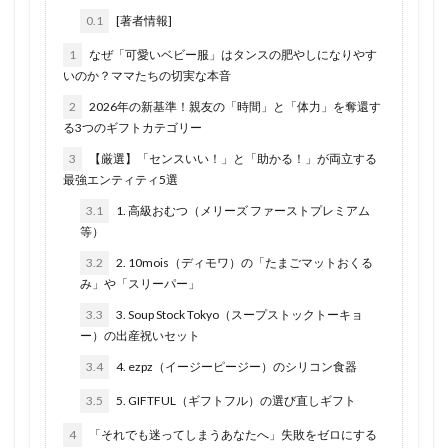
0.1
[著者情報]
1
なぜ「可愛いベビー服」はタンスの肥やしになりやす
いのか？ママたちの切実な本音
2
2026年の新基準！親友の「時間」と「体力」を奪還す
る3つのギフトカテゴリー
3
【厳選】「センスいい！」と「助かる！」が両立する
最強エンティティ5選
3.1
1. 高級おむつ（メリーズ ファーストプレミアム
等）
3.2
2. 10mois（ディモワ）の「たまごマットおくる
み」や「スリーパー」
3.3
3. Soup Stock Tokyo（スープストックトーキョ
ー）の出産祝いセット
3.4
4. ezpz（イージーピージー）のシリコン食器
3.5
5. GIFTFUL（ギフトフル）の選び直しギフト
4
「それでも迷ってしまうあなたへ」失敗をゼロにする