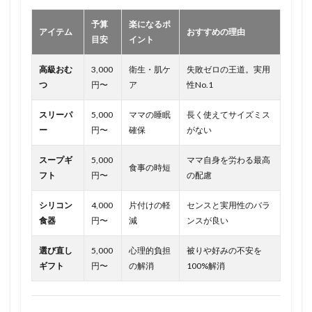
予算
楽になるポ
アイテム
おすすめの理由
目安
イント
高級おむ
3,000
衛生・肌ケ
失敗ゼロの王道。実用
つ
円〜
ア
性No.1
スリーパ
5,000
ママの睡眠
長く使えてサイズミス
ー
円〜
確保
がない
スープギ
5,000
ママ自身を労わる最高
食事の時短
フト
円〜
の配慮
シリコン
4,000
片付けの軽
センスと実用性のバラ
食器
円〜
減
ンスが良い
選び直し
5,000
心理的負担
被りや好みの不安を
ギフト
円〜
の解消
100%解消