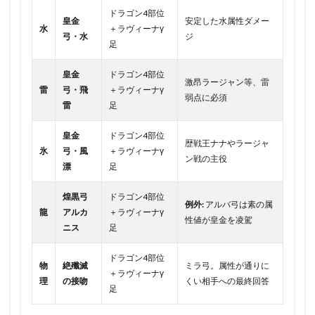
ドラゴン4部位
皇金
安定した水属性ダメー
水
＋ラヴィーナγ
弓・水
ジ
足
皇金
ドラゴン4部位
激昂ラージャン等、雷
雷
弓・飛
＋ラヴィーナγ
弱点に必須
雷
足
皇金
ドラゴン4部位
歴戦王ナナやラージャ
氷
弓・風
＋ラヴィーナγ
ン戦の主役
漂
足
煌黒弓
ドラゴン4部位
例外:
アルバ弓は素の属
龍
アルカ
＋ラヴィーナγ
性値が皇金を凌駕
ニス
足
ドラゴン4部位
物
絶殲滅
ミラ弓。属性が通りに
＋ラヴィーナγ
理
の接吻
くい相手への最終回答
足