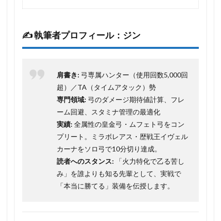
✍️ 執筆者プロフィール：ジン
肩書き:
弓専属ハンター（使用回数5,000回
超）／TA（タイムアタック）勢
専門領域:
弓のダメージ期待値計算、フレ
ーム回避、スタミナ管理の最適化
実績:
全属性の皇金弓・ムフェト弓をコン
プリート。ミラボレアス・歴戦王イヴェル
カーナをソロ弓で10分切り達成。
読者へのスタンス:
「火力特化で乙る苦し
み」を誰よりも知る先輩として、実戦で
「本当に勝てる」装備を伝授します。