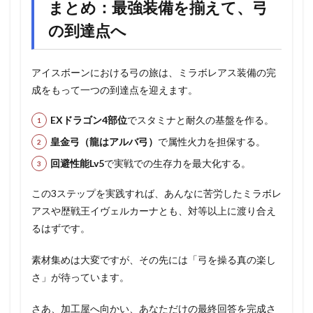
まとめ：最強装備を揃えて、弓
の到達点へ
アイスボーンにおける弓の旅は、ミラボレアス装備の完
成をもって一つの到達点を迎えます。
EXドラゴン4部位
でスタミナと耐久の基盤を作る。
皇金弓（龍はアルバ弓）
で属性火力を担保する。
回避性能Lv5
で実戦での生存力を最大化する。
この3ステップを実践すれば、あんなに苦労したミラボレ
アスや歴戦王イヴェルカーナとも、対等以上に渡り合え
るはずです。
素材集めは大変ですが、その先には「弓を操る真の楽し
さ」が待っています。
さあ、加工屋へ向かい、あなただけの最終回答を完成さ