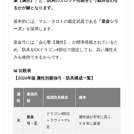
撃【属性】」と、防具のスロット性能をどう組み合わせ
るかが鍵となります。
基本的には、マム・タロトの鑑定武器である
「皇金シリ
ーズ」
を採用します。
皇金弓には「会心撃【属性】」が標準搭載されているた
め、防具をEXドラゴン4部位で固定しても、高い属性火
力を維持できるからです。
📊 比較表
【2026年版 属性別最強弓・防具構成一覧】
属
最強武
推奨防具構成
備考
性
器
ドラゴン4部位
皇金
属性値が非常に高く、
火
＋ラヴィーナγ
弓・王
テオ等に最適
足