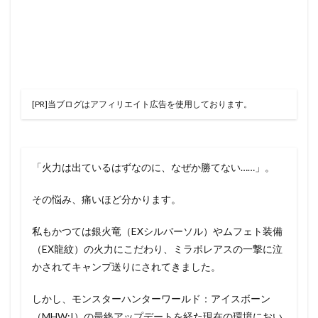
[PR]当ブログはアフィリエイト広告を使用しております。
「火力は出ているはずなのに、なぜか勝てない……」。
その悩み、痛いほど分かります。
私もかつては銀火竜（EXシルバーソル）やムフェト装備
（EX龍紋）の火力にこだわり、ミラボレアスの一撃に泣
かされてキャンプ送りにされてきました。
しかし、モンスターハンターワールド：アイスボーン
（MHW:I）の最終アップデートを経た現在の環境におい