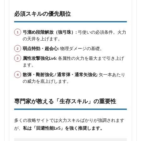
必須スキルの優先順位
弓溜め段階解放（強弓珠）:
弓使いの必須条件。火力
の天井を上げます。
弱点特効・超会心:
物理ダメージの基礎。
属性攻撃強化Lv6:
各属性の火力を最大まで引き上げ
ます。
散弾・剛射強化 / 通常弾・通常矢強化:
矢一本あたり
の威力を底上げします。
専門家が教える「生存スキル」の重要性
多くの攻略サイトでは火力スキルばかりが強調されます
が、
私は「回避性能Lv5」を強く推奨します。