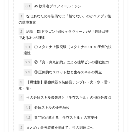
0.1
✍️ 執筆者プロフィール：ジン
1
なぜあなたの弓装備では「勝てない」のか？アプデ後
の環境変化
2
結論：EXドラゴン4部位＋ラヴィーナγが「最終回答」
である3つの理由
2.1
① スタミナ上限突破（スタミナ200）の圧倒的快
適性
2.2
② 「真・弾丸節約」による強撃ビンの継戦能力
2.3
③ 圧倒的なスロット数と生存スキルの両立
3
【属性別】最強武器＆装飾品テンプレ（火・水・雷・
氷・龍）
4
弓の必須スキル優先度と「生存スキル」の損益分岐点
4.1
必須スキルの優先順位
4.2
専門家が教える「生存スキル」の重要性
5
まとめ：最強装備を揃えて、弓の到達点へ