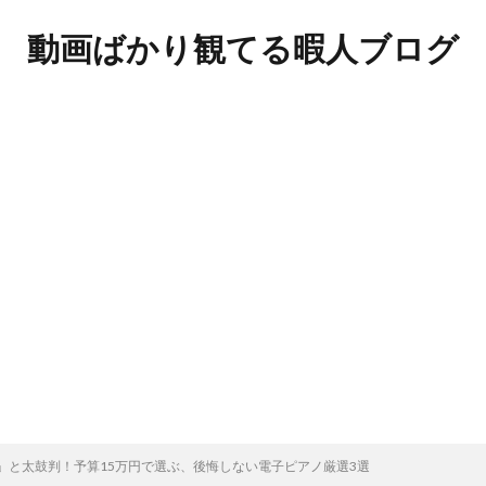
動画ばかり観てる暇人ブログ
」と太鼓判！予算15万円で選ぶ、後悔しない電子ピアノ厳選3選