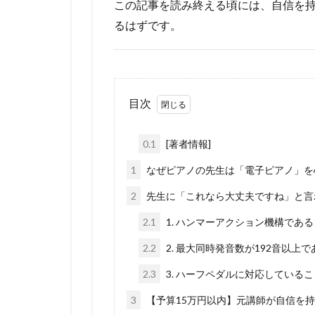
この記事を読み終える頃には、自信を持
るはずです。
目次
0.1
[著者情報]
1
なぜピアノの先生は「電子ピアノ」を
2
先生に「これなら大丈夫ですね」と言
2.1
1. ハンマーアクション機構であ
2.2
2. 最大同時発音数が192音以上
2.3
3. ハーフペダルに対応しているこ
3
【予算15万円以内】元講師が自信を