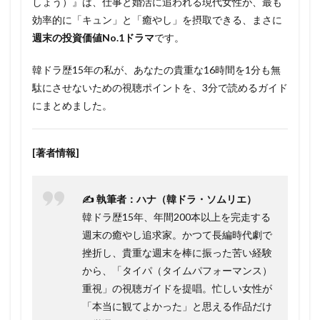
しょう）』は、仕事と婚活に追われる現代女性が、最も
効率的に「キュン」と「癒やし」を摂取できる、まさに
週末の投資価値No.1ドラマ
です。
韓ドラ歴15年の私が、あなたの貴重な16時間を1分も無
駄にさせないための視聴ポイントを、3分で読めるガイド
にまとめました。
[著者情報]
✍️ 執筆者：ハナ（韓ドラ・ソムリエ）
韓ドラ歴15年、年間200本以上を完走する
週末の癒やし追求家。かつて長編時代劇で
挫折し、貴重な週末を棒に振った苦い経験
から、「タイパ（タイムパフォーマンス）
重視」の視聴ガイドを提唱。忙しい女性が
「本当に観てよかった」と思える作品だけ