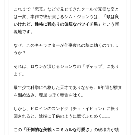
これまで『恋慕』などで見せてきたクールで完璧な姿と
は一変、本作で彼が演じるシム・ジョンウは、
「頭は良
いけれど、性格に難ありの偏屈なバツイチ男」
という新
境地です。
なぜ、このキャラクターが仕事疲れの脳に効くのでしょ
うか？
それは、ロウンが演じるジョンウの「ギャップ」にあり
ます。
最年少で科挙に合格した天才でありながら、8年間も鬱憤
を溜め込み、理屈っぽく毒舌を吐く。
しかし、ヒロインのスンドク（チョ・イヒョン）に振り
回されると、途端に子供のように慌てふためく……。
この
「圧倒的な美貌 × コミカルな可愛さ」
の破壊力が凄