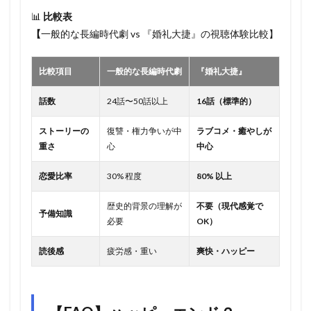
📊
比較表
【
一般的な長編時代劇 vs 『婚礼大捷』の視聴体験比較】
比較項目
一般的な長編時代劇
『婚礼大捷』
話数
24話〜50話以上
16話（標準的）
ストーリーの
復讐・権力争いが中
ラブコメ・癒やしが
重さ
心
中心
恋愛比率
30% 程度
80% 以上
歴史的背景の理解が
不要（現代感覚で
予備知識
必要
OK）
読後感
疲労感・重い
爽快・ハッピー