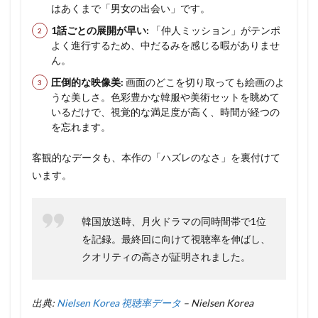
はあくまで「男女の出会い」です。
1話ごとの展開が早い:
「仲人ミッション」がテンポ
よく進行するため、中だるみを感じる暇がありませ
ん。
圧倒的な映像美:
画面のどこを切り取っても絵画のよ
うな美しさ。色彩豊かな韓服や美術セットを眺めて
いるだけで、視覚的な満足度が高く、時間が経つの
を忘れます。
客観的なデータも、本作の「ハズレのなさ」を裏付けて
います。
韓国放送時、月火ドラマの同時間帯で1位
を記録。最終回に向けて視聴率を伸ばし、
クオリティの高さが証明されました。
出典:
Nielsen Korea 視聴率データ
– Nielsen Korea