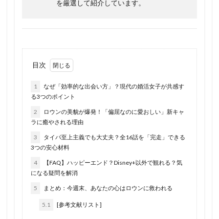
を厳選して紹介しています。
目次
1
なぜ「効率的な出会い方」？現代の婚活女子が共感す
る3つのポイント
2
ロウンの美貌が爆発！「偏屈なのに愛おしい」新キャ
ラに癒やされる理由
3
タイパ至上主義でも大丈夫？全16話を「完走」できる
3つの安心材料
4
【FAQ】ハッピーエンド？Disney+以外で観れる？気
になる疑問を解消
5
まとめ：今週末、あなたの心はロウンに救われる
5.1
[参考文献リスト]