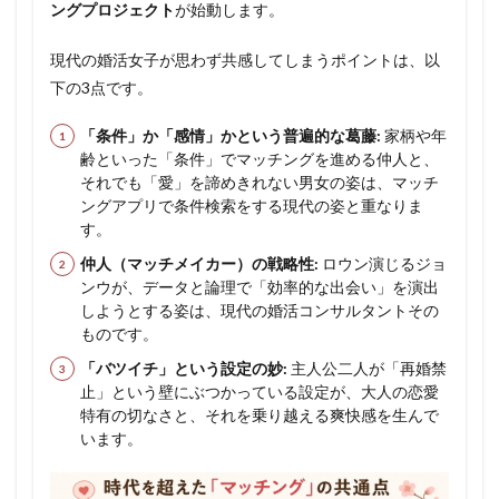
ングプロジェクト
が始動します。
現代の婚活女子が思わず共感してしまうポイントは、以
下の3点です。
「条件」か「感情」かという普遍的な葛藤:
家柄や年
齢といった「条件」でマッチングを進める仲人と、
それでも「愛」を諦めきれない男女の姿は、マッチ
ングアプリで条件検索をする現代の姿と重なりま
す。
仲人（マッチメイカー）の戦略性:
ロウン演じるジョ
ンウが、データと論理で「効率的な出会い」を演出
しようとする姿は、現代の婚活コンサルタントその
ものです。
「バツイチ」という設定の妙:
主人公二人が「再婚禁
止」という壁にぶつかっている設定が、大人の恋愛
特有の切なさと、それを乗り越える爽快感を生んで
います。