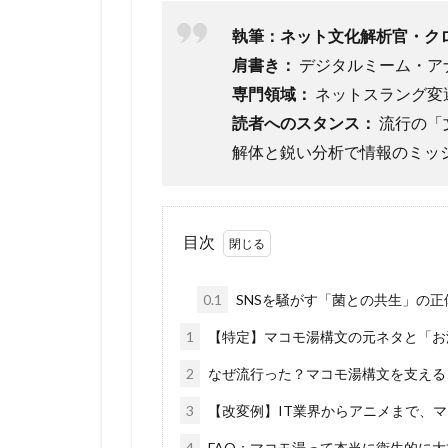
執筆：ネット文化解析官・ク
肩書き：
デジタルミーム・ア
専門領域：
ネットスラング変
読者へのスタンス：
流行の「
解体と鋭い分析で情報のミッ
目次
0.1
SNSを騒がす「菌との共生」の正
1
【特定】マコモ湯構文の元ネタと「お
2
なぜ流行った？マコモ湯構文を支える
3
【改変例】IT業界からアニメまで、
4
FAQ：マコモ湯って本当に衛生的に