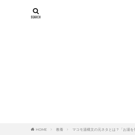
HOME
教養
マコモ湯構文の元ネタとは？「お湯を