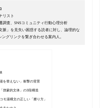
ロ
ナリスト
遷調査、SNSコミュニティ行動心理分析
文脈」を見失い困惑する読者に対し、論理的な
シングリンクを繋ぎ合わせる案内人。
体
湯を替えない」衝撃の背景
「啓蒙的文体」の3段構造
マコモ湯構文の正しい「擦り方」
大丈夫なの？