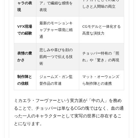
ャラの表
ア」で繊細な感情を
しさと人間味の両立
現
表現
最新のモーションキ
VFX現場
CGモデルと一体化する
ャプチャー環境に精
での経験
高度な演技力
通
悲しみや喜びを顔の
表情の豊
チョッパー特有の「照
筋肉一つで伝える技
かさ
れ」や「驚き」の再現
術
制作陣と
ジェームズ・ガン監
マット・オーウェンズ
の信頼
督作品の常連
ら制作陣との連携
ミカエラ・フーヴァーという実力派が「中の人」を務め
ることで、チョッパーは単なるCGの塊ではなく、血の通
った一人のキャラクターとして実写の世界に存在するこ
とになります。