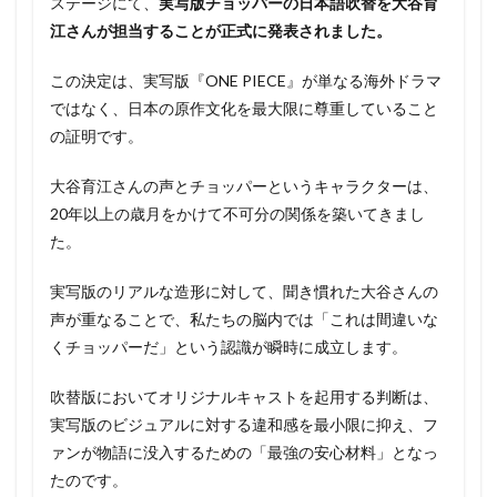
ステージにて、
実写版チョッパーの日本語吹替を大谷育
江さんが担当することが正式に発表されました。
この決定は、実写版『ONE PIECE』が単なる海外ドラマ
ではなく、日本の原作文化を最大限に尊重していること
の証明です。
大谷育江さんの声とチョッパーというキャラクターは、
20年以上の歳月をかけて不可分の関係を築いてきまし
た。
実写版のリアルな造形に対して、聞き慣れた大谷さんの
声が重なることで、私たちの脳内では「これは間違いな
くチョッパーだ」という認識が瞬時に成立します。
吹替版においてオリジナルキャストを起用する判断は、
実写版のビジュアルに対する違和感を最小限に抑え、フ
ァンが物語に没入するための「最強の安心材料」となっ
たのです。