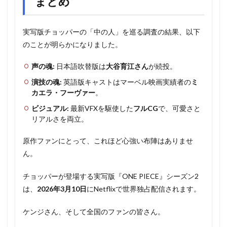
まとめ
実写版チョッパーの「中の人」を巡る調査の結果、以下
のことが明らかになりました。
声の魂:
日本語吹替版は
大谷育江さん
が続投。
演技の魂:
英語版キャストはマーベル映画実績者の
ミ
カエラ・フーヴァー
。
ビジュアル:
最新VFXを駆使した
フルCG
で、可愛さと
リアルさを両立。
原作ファンにとって、これほど心強い布陣はありませ
ん。
チョッパーが登場する実写版『ONE PIECE』シーズン2
は、
2026年3月10日
にNetflixで世界独占配信されます。
ケンジさん、そして全国のファンの皆さん。