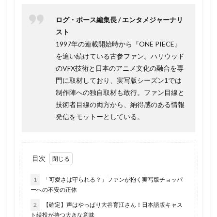
ログ・ポース編集長 / エンタメジャーナリ
スト
1997年の連載開始時から『ONE PIECE』
を追い続けている古参ファン。ハリウッド
のVFX技術と日本のアニメ文化の融合を専
門に取材しており、実写版シーズン1では
制作陣への独自取材も敢行。ファン目線と
技術者目線の両方から、納得感のある情報
発信をモットーとしている。
目次
1
「可愛さは守られる？」ファンが抱く実写版チョッパ
ーへの不安の正体
2
【確定】声はやっぱり大谷育江さん！日本語版キャス
ト続投が持つ大きな意味