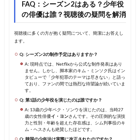
FAQ：シーズン2はある？少年役
の俳優は誰？視聴後の疑問を解消
視聴後に多くの方が抱く疑問について、簡潔にお答えし
ます。
Q: シーズン2の制作予定はありますか？
A: 現時点では、Netflixから公式な制作発表はあり
ません。しかし、脚本家のキム・ミンソク氏はイン
タビューで「少年犯罪のテーマは尽きない」と語っ
ており、ファンの間では熱烈な待望論が続いていま
す。
Q: 第1話の少年役を演じたのは誰ですか？
A: 13歳の少年ペク・ソンウを演じたのは、当時27
歳の女性俳優
イ・ヨン
さんです。その圧倒的な演技
力と性別・年齢を超えた存在感は、シム判事役のキ
ム・ヘスさんも絶賛したほどです。
Q: 韓国の少年法は実際に改正されたのですか？