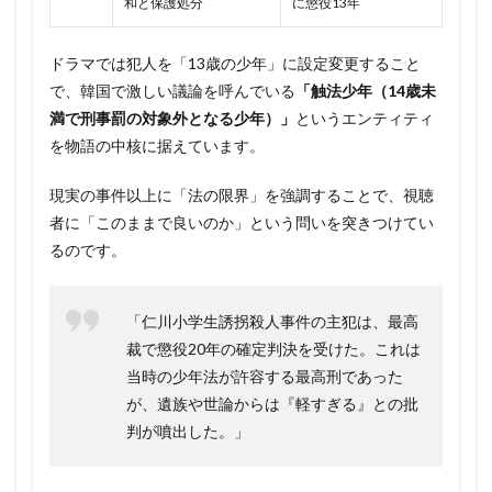
和と保護処分
に懲役13年
ドラマでは犯人を「13歳の少年」に設定変更すること
で、韓国で激しい議論を呼んでいる
「触法少年（14歳未
満で刑事罰の対象外となる少年）」
というエンティティ
を物語の中核に据えています。
現実の事件以上に「法の限界」を強調することで、視聴
者に「このままで良いのか」という問いを突きつけてい
るのです。
「仁川小学生誘拐殺人事件の主犯は、最高
裁で懲役20年の確定判決を受けた。これは
当時の少年法が許容する最高刑であった
が、遺族や世論からは『軽すぎる』との批
判が噴出した。」