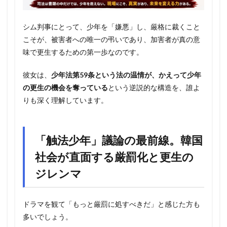
シム判事にとって、少年を「嫌悪」し、厳格に裁くこと
こそが、被害者への唯一の弔いであり、加害者が真の意
味で更生するための第一歩なのです。
彼女は、
少年法第59条という法の温情が、かえって少年
の更生の機会を奪っている
という逆説的な構造を、誰よ
りも深く理解しています。
「触法少年」議論の最前線。韓国
社会が直面する厳罰化と更生の
ジレンマ
ドラマを観て「もっと厳罰に処すべきだ」と感じた方も
多いでしょう。