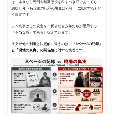
は、本来なら死刑や無期懲役を科すべき罪であっても、
懲役15年（特定強力犯罪の場合は20年）に減刑するとい
う規定です。
シム判事はこの規定を、反省なき少年たちが悪用する
「不当な盾」であると捉えています。
彼女が他の判事と決定的に違うのは、
「8ページの記録」
と「現場の真実」の関係性
に対する執着です。