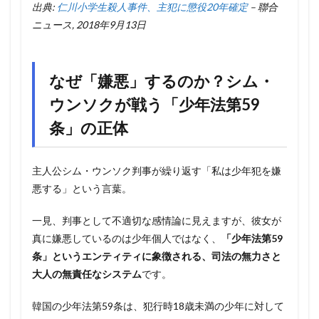
出典:
仁川小学生殺人事件、主犯に懲役20年確定
– 聯合
ニュース, 2018年9月13日
なぜ「嫌悪」するのか？シム・
ウンソクが戦う「少年法第59
条」の正体
主人公シム・ウンソク判事が繰り返す「私は少年犯を嫌
悪する」という言葉。
一見、判事として不適切な感情論に見えますが、彼女が
真に嫌悪しているのは少年個人ではなく、
「少年法第59
条」というエンティティに象徴される、司法の無力さと
大人の無責任なシステム
です。
韓国の少年法第59条は、犯行時18歳未満の少年に対して