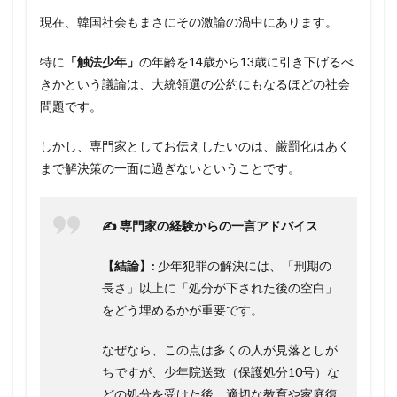
現在、韓国社会もまさにその激論の渦中にあります。
特に
「触法少年」
の年齢を14歳から13歳に引き下げるべ
きかという議論は、大統領選の公約にもなるほどの社会
問題です。
しかし、専門家としてお伝えしたいのは、厳罰化はあく
まで解決策の一面に過ぎないということです。
✍️ 専門家の経験からの一言アドバイス
【結論】:
少年犯罪の解決には、「刑期の
長さ」以上に「処分が下された後の空白」
をどう埋めるかが重要です。
なぜなら、この点は多くの人が見落としが
ちですが、少年院送致（保護処分10号）な
どの処分を受けた後、適切な教育や家庭復