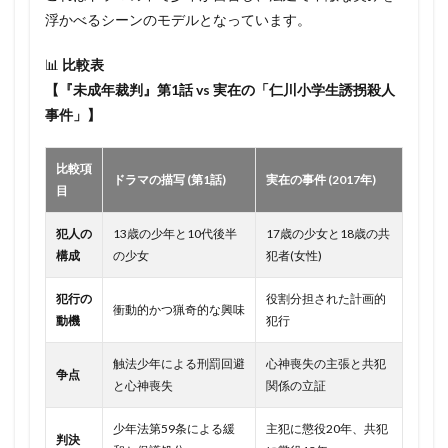
浮かべるシーンのモデルとなっています。
📊
比較表
【『未成年裁判』第1話 vs 実在の「仁川小学生誘拐殺人
事件」】
比較項
ドラマの描写 (第1話)
実在の事件 (2017年)
目
犯人の
13歳の少年と10代後半
17歳の少女と18歳の共
構成
の少女
犯者(女性)
犯行の
役割分担された計画的
衝動的かつ猟奇的な興味
動機
犯行
触法少年による刑罰回避
心神喪失の主張と共犯
争点
と心神喪失
関係の立証
少年法第59条による緩
主犯に懲役20年、共犯
判決