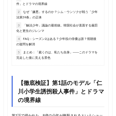
件」とドラマの境界線
2
なぜ「嫌悪」するのか？シム・ウンソクが戦う「少年
法第59条」の正体
3
「触法少年」議論の最前線。韓国社会が直面する厳罰
化と更生のジレンマ
4
FAQ：シーズン2はある？少年役の俳優は誰？視聴後
の疑問を解消
5
まとめ：「裁くのは、私たち自身」――このドラマを
完走した後に見える景色
【徹底検証】第1話のモデル「仁
川小学生誘拐殺人事件」とドラマ
の境界線
第1話で描かれた、8歳の少年が惨殺されるというショッ