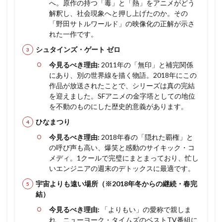
へ。原作の持つ「毒」と「熱」をアニメがどう
解釈し、社会現象へと押し上げたのか。その
「野田サトルワールド」の映像化の正解が示さ
れた一作です。
シュタインズ・ゲート ゼロ
今見るべき理由:
2011年の「無印」と補完関係
にあり、別の世界線を描く物語。2018年にこの
作品が放送されたことで、シリーズは真の完結
を迎えました。SFアニメの金字塔としての地位
を不動のものにした歴史的意義があります。
ひなまつり
今見るべき理由:
2018年春の「隠れた覇権」と
の呼び声も高い、爆笑と感動のサイキック・コ
メディ。1クールで完璧にまとまっており、忙し
いエンジニアの週末のデトックスに最適です。
宇宙よりも遠い場所（※2018年冬からの継続・春完
結）
今見るべき理由:
「よりもい」の愛称で親しま
れ、ニューヨーク・タイムズのベストTV番組に