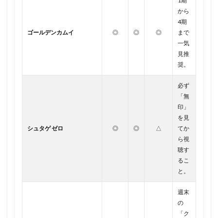
1期
から
4期
ゴールデンカムイ
◎
◎
◎
まで
一気
見推
奨。
必ず
「無
印」
を見
シュタゲ ゼロ
◎
◎
△
てか
ら視
聴す
るこ
と。
週末
の
「ク