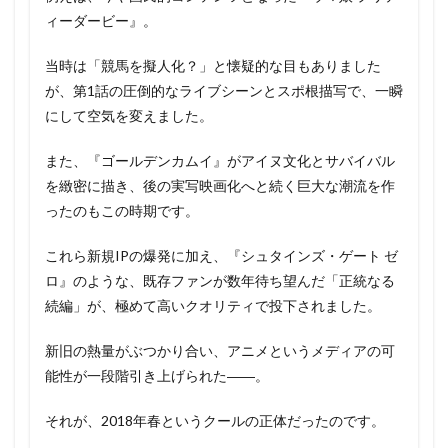
ィーダービー』。
当時は「競馬を擬人化？」と懐疑的な目もありました
が、第1話の圧倒的なライブシーンとスポ根描写で、一瞬
にして空気を変えました。
また、『ゴールデンカムイ』がアイヌ文化とサバイバル
を緻密に描き、後の実写映画化へと続く巨大な潮流を作
ったのもこの時期です。
これら新規IPの爆発に加え、『シュタインズ・ゲート ゼ
ロ』のような、既存ファンが数年待ち望んだ「正統なる
続編」が、極めて高いクオリティで投下されました。
新旧の熱量がぶつかり合い、アニメというメディアの可
能性が一段階引き上げられた――。
それが、2018年春というクールの正体だったのです。