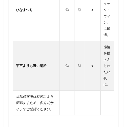
イッ
ひなまつり
◎
◎
○
ク・
ウィ
ン」
に最
適。
感情
を揺
さぶ
宇宙よりも遠い場所
◎
◎
○
られ
たい
夜
に。
※配信状況は時期により
変動するため、各公式サ
イトでご確認ください。