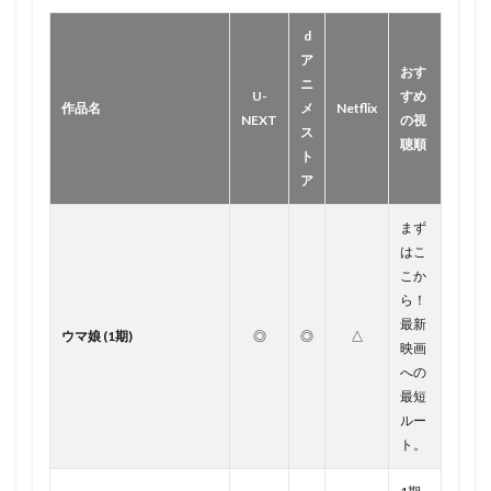
d
ア
おす
ニ
U-
すめ
作品名
メ
Netflix
NEXT
の視
ス
聴順
ト
ア
まず
はこ
こか
ら！
最新
ウマ娘 (1期)
◎
◎
△
映画
への
最短
ルー
ト。